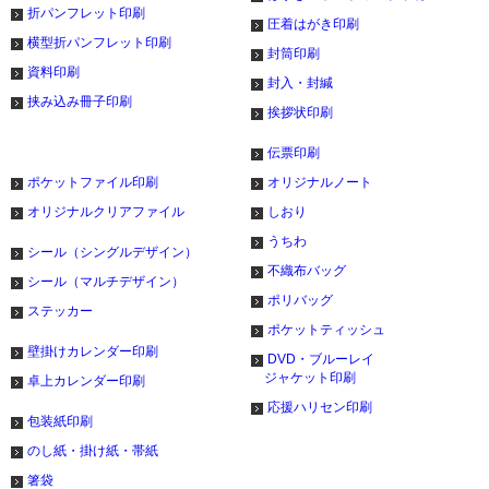
折パンフレット印刷
圧着はがき印刷
横型折パンフレット印刷
封筒印刷
資料印刷
封入・封緘
挟み込み冊子印刷
挨拶状印刷
伝票印刷
ポケットファイル印刷
オリジナルノート
オリジナルクリアファイル
しおり
うちわ
シール（シングルデザイン）
不織布バッグ
シール（マルチデザイン）
ポリバッグ
ステッカー
ポケットティッシュ
壁掛けカレンダー印刷
DVD・ブルーレイ
ジャケット印刷
卓上カレンダー印刷
応援ハリセン印刷
包装紙印刷
のし紙・掛け紙・帯紙
箸袋