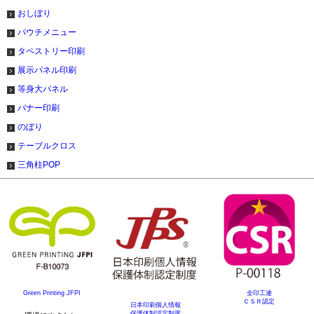
おしぼり
パウチメニュー
タペストリー印刷
展示パネル印刷
等身大パネル
バナー印刷
のぼり
テーブルクロス
三角柱POP
Green Printing JFPI
全印工連
ＣＳＲ認定
日本印刷個人情報
保護体制認定制度