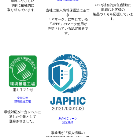
環境にやさしい
CSR(社会的責任)活動に
印刷に積極的に
取組むお客様の
取り組んでいます。
当社は個人情報保護法に基づ
製品づくりを応援していま
き
す。
「Ｐマーク」に準じている
「JPPS」のマーク使用が
許諾されている認定業者で
す。
全印工連
環境推進工場
環境対応が一定レベルに
適した企業として
JAPHICマーク
登録されました。
認証機構
事業者が「個人情報の