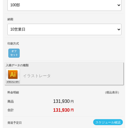
納期
印刷方式
オフ
セット
入稿データの種類
イラストレータ
料金明細
（税込表示）
131,930
商品
円
131,930
合計
円
スケジュール確認
発送予定日