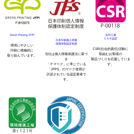
Green Printing JFPI
全印工連
ＣＳＲ認定
日本印刷個人情報
保護体制認定制度
環境にやさしい
CSR(社会的責任)活動に
印刷に積極的に
当社は個人情報保護法に基づ
取組むお客様の
取り組んでいます。
き
製品づくりを応援していま
「Ｐマーク」に準じている
す。
「JPPS」のマーク使用が
許諾されている認定業者で
す。