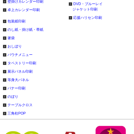
壁掛けカレンダー印刷
DVD・ブルーレイ
ジャケット印刷
卓上カレンダー印刷
応援ハリセン印刷
包装紙印刷
のし紙・掛け紙・帯紙
箸袋
おしぼり
パウチメニュー
タペストリー印刷
展示パネル印刷
等身大パネル
バナー印刷
のぼり
テーブルクロス
三角柱POP