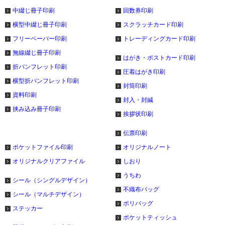
中綴じ冊子印刷
回数券印刷
横型中綴じ冊子印刷
スクラッチカード印刷
フリーペーパー印刷
トレーディングカード印刷
無線綴じ冊子印刷
はがき・ポストカード印刷
折パンフレット印刷
圧着はがき印刷
横型折パンフレット印刷
封筒印刷
資料印刷
封入・封緘
挟み込み冊子印刷
挨拶状印刷
伝票印刷
ポケットファイル印刷
オリジナルノート
オリジナルクリアファイル
しおり
うちわ
シール（シングルデザイン）
不織布バッグ
シール（マルチデザイン）
ポリバッグ
ステッカー
ポケットティッシュ