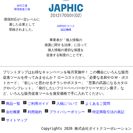
全印工連
環境推進工場
環境対応が一定レベルに
適した企業として
JAPHICマーク
登録されました。
認証機構
事業者が「個人情報の
保護に関する法律」に沿って
個人情報の適切な保護を
促進する制度のことです。
プリントダップはお得なキャンペーンを毎月実施中！ この機会にいろんな販売
促進ツールを作ってみませんか？ ローコストだから「必要な名刺やＤＭ・ポス
トカード」「欲しいと思わせるチラシやポスター」「営業の武器になるカタロ
グやパンフレット」「発行したいフリーペーパーやフリーマガジン冊子」な
ど、いろんな販売促進ツールを激安価格で手に入れてください。
商品一覧
ご利用ガイド
入稿について
よくあるご質問
会社概要
利用規約
プライバシーポリシー
特定商取引法の表記
サイトマップ
Copyrights 2026 株式会社ダイトクコーポレーション