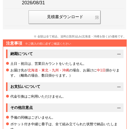
2026/08/31
見積書ダウンロード
※ 金額は全て税込、送料(1箇所)込み(北海道・沖縄を除く)の価格です。
注意事項
※ご購入の前に必ずご確認ください
納期について
土日・祝日は、営業日カウントをいたしません。
お届け先が
北海道・
東北
・
九州
・沖縄
の場合、お届けに
中1日
掛かりま
す。（離島の場合、数日掛かります。）
お支払いについて
代金引換はご利用いただけません。
その他注意点
予備の同梱はございません。
ポケット付き中綴じ冊子は、全て組み立てられた状態で納品いたしま