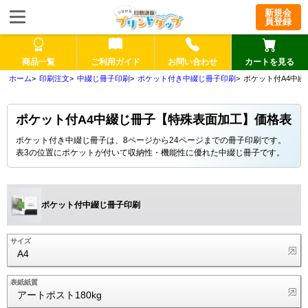
新規会
員登録
商品一覧
ご利用ガイド
お問い合わせ
カートを見る
印刷注文
中綴じ冊子印刷
ポケット付き中綴じ冊子印刷
ポケット付A4中
ポケット付A4中綴じ冊子【特殊表面加工】価格表
ポケット付き中綴じ冊子は、8ページから24ページまでの冊子印刷です。
表3の位置にポケットが付いて収納性・機能性に優れた中綴じ冊子です。
ポケット付中綴じ冊子印刷
サイズ
A4
表紙紙質
アートポスト180kg