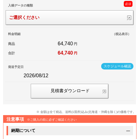
必須
入稿データの種類
ご選択ください
料金明細
（税込表示）
64,740
商品
円
64,740
合計
円
スケジュール確認
発送予定日
2026/08/12
見積書ダウンロード
※ 金額は全て税込、送料(1箇所)込み(北海道・沖縄を除く)の価格です。
注意事項
※ご購入の前に必ずご確認ください
納期について