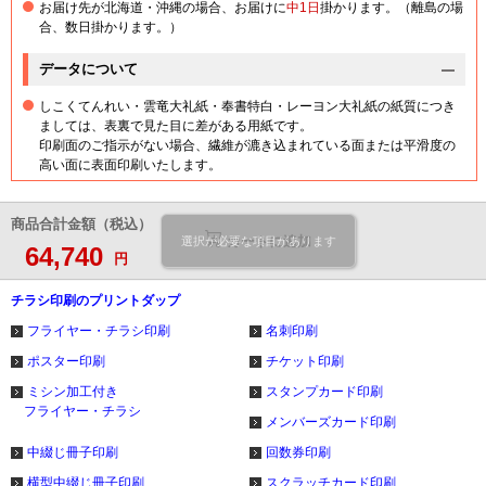
お届け先が北海道・沖縄の場合、お届けに
中1日
掛かります。（離島の場
合、数日掛かります。）
データについて
しこくてんれい・雲竜大礼紙・奉書特白・レーヨン大礼紙の紙質につき
ましては、表裏で見た目に差がある用紙です。
印刷面のご指示がない場合、繊維が漉き込まれている面または平滑度の
高い面に表面印刷いたします。
商品合計金額（税込）
カートに追加
選択が必要な項目があります
64,740
円
チラシ印刷のプリントダップ
フライヤー・チラシ印刷
名刺印刷
ポスター印刷
チケット印刷
ミシン加工付き
スタンプカード印刷
フライヤー・チラシ
メンバーズカード印刷
中綴じ冊子印刷
回数券印刷
横型中綴じ冊子印刷
スクラッチカード印刷