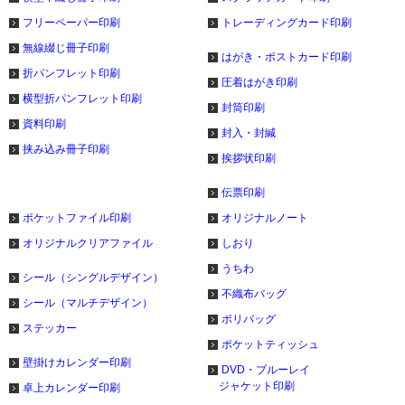
フリーペーパー印刷
トレーディングカード印刷
無線綴じ冊子印刷
はがき・ポストカード印刷
折パンフレット印刷
圧着はがき印刷
横型折パンフレット印刷
封筒印刷
資料印刷
封入・封緘
挟み込み冊子印刷
挨拶状印刷
伝票印刷
ポケットファイル印刷
オリジナルノート
オリジナルクリアファイル
しおり
うちわ
シール（シングルデザイン）
不織布バッグ
シール（マルチデザイン）
ポリバッグ
ステッカー
ポケットティッシュ
壁掛けカレンダー印刷
DVD・ブルーレイ
ジャケット印刷
卓上カレンダー印刷