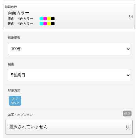
印刷色数
両面カラー
表面
4色カラー
裏面
4色カラー
印刷部数
納期
印刷方式
オフ
セット
任意
加工・オプション
選択されていません