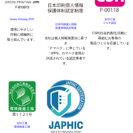
Green Printing JFPI
全印工連
ＣＳＲ認定
日本印刷個人情報
保護体制認定制度
環境にやさしい
CSR(社会的責任)活動に
印刷に積極的に
当社は個人情報保護法に基づ
取組むお客様の
取り組んでいます。
き
製品づくりを応援していま
「Ｐマーク」に準じている
す。
「JPPS」のマーク使用が
許諾されている認定業者で
す。
全印工連
環境推進工場