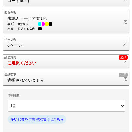
コート90kg
印刷色数
表紙カラー／本文1色
表紙
4色カラー
本文
モノクロ1色
ページ数
8ページ
綴じ方向
ご選択ください
表紙変更
選択されていません
印刷部数
多い部数をご希望の場合はこちら