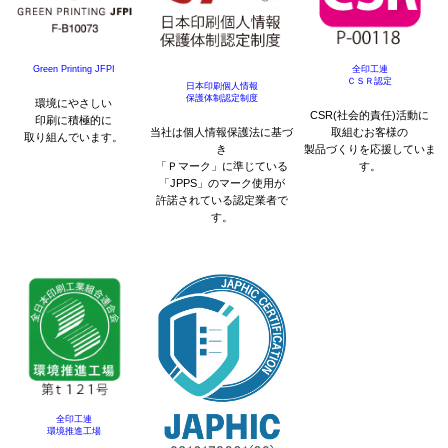
Green Printing JFPI
全印工連
ＣＳＲ認定
日本印刷個人情報
保護体制認定制度
環境にやさしい
CSR(社会的責任)活動に
印刷に積極的に
当社は個人情報保護法に基づ
取組むお客様の
取り組んでいます。
き
製品づくりを応援していま
「Ｐマーク」に準じている
す。
「JPPS」のマーク使用が
許諾されている認定業者で
す。
全印工連
環境推進工場