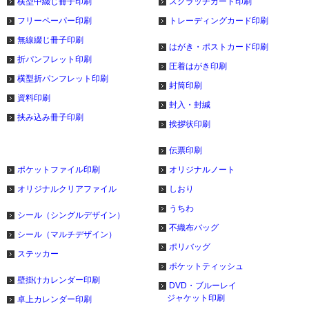
横型中綴じ冊子印刷
スクラッチカード印刷
フリーペーパー印刷
トレーディングカード印刷
無線綴じ冊子印刷
はがき・ポストカード印刷
折パンフレット印刷
圧着はがき印刷
横型折パンフレット印刷
封筒印刷
資料印刷
封入・封緘
挟み込み冊子印刷
挨拶状印刷
伝票印刷
ポケットファイル印刷
オリジナルノート
オリジナルクリアファイル
しおり
うちわ
シール（シングルデザイン）
不織布バッグ
シール（マルチデザイン）
ポリバッグ
ステッカー
ポケットティッシュ
壁掛けカレンダー印刷
DVD・ブルーレイ
ジャケット印刷
卓上カレンダー印刷