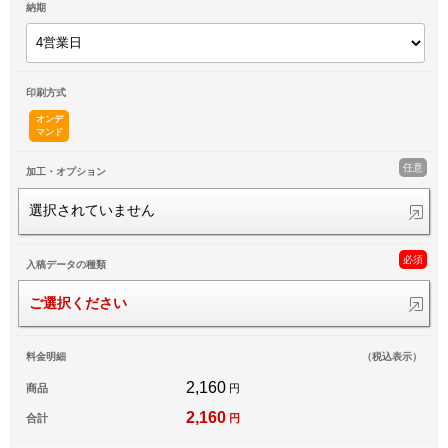
納期
印刷方式
オンデ
マンド
任意
加工・オプション
選択されていません
必須
入稿データの種類
ご選択ください
料金明細
（税込表示）
2,160
商品
円
2,160
合計
円