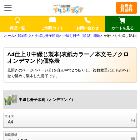
新規会
員登録
商品一覧
ご利用ガイド
お問い合わせ
カートを見る
印刷注文
中綴じ冊子印刷
中綴じ冊子（縦型）印刷
A4仕上り中綴じ製本(
A4仕上り中綴じ製本(表紙カラー／本文モノクロ
オンデマンド)価格表
見開きのページ(4ページ分)を真ん中で2つ折りし、複数枚重ねたものを針
金で留めて製本した冊子です。
中綴じ冊子印刷（オンデマンド）
サイズ
A4
印刷用紙