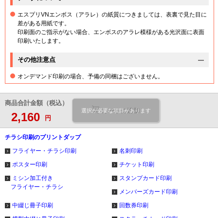
エスプリVNエンボス（アラレ）の紙質につきましては、表裏で見た目に
差がある用紙です。
印刷面のご指示がない場合、エンボスのアラレ模様がある光沢面に表面
印刷いたします。
その他注意点
オンデマンド印刷の場合、予備の同梱はございません。
商品合計金額（税込）
カートに追加
選択が必要な項目があります
2,160
円
チラシ印刷のプリントダップ
フライヤー・チラシ印刷
名刺印刷
ポスター印刷
チケット印刷
ミシン加工付き
スタンプカード印刷
フライヤー・チラシ
メンバーズカード印刷
中綴じ冊子印刷
回数券印刷