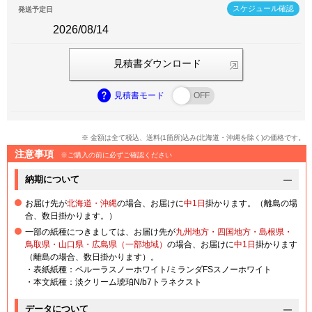
スケジュール確認
発送予定日
2026/08/14
見積書ダウンロード
見積書モード
※ 金額は全て税込、送料(1箇所)込み(北海道・沖縄を除く)の価格です。
注意事項
※ご購入の前に必ずご確認ください
納期について
お届け先が
北海道・沖縄
の場合、お届けに
中1日
掛かります。（離島の場
合、数日掛かります。）
一部の紙種につきましては、お届け先が
九州地方・四国地方・島根県・
鳥取県・山口県・広島県（一部地域）
の場合、お届けに
中1日
掛かります
（離島の場合、数日掛かります）。
・表紙紙種：ペルーラスノーホワイト/ミランダFSスノーホワイト
・本文紙種：淡クリーム琥珀N/b7トラネクスト
データについて