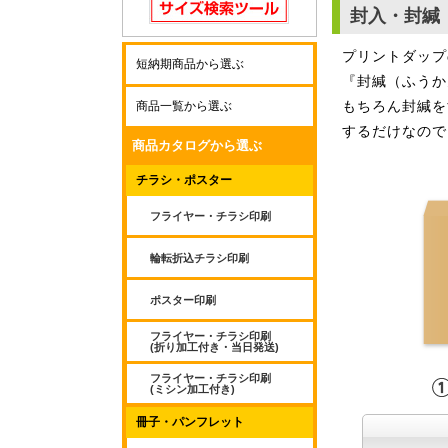
封入・封緘
プリントダップ
短納期商品から選ぶ
『封緘（ふうか
もちろん封緘を
商品一覧から選ぶ
するだけなので
商品カタログから選ぶ
チラシ・ポスター
フライヤー・チラシ印刷
輪転折込チラシ印刷
ポスター印刷
フライヤー・チラシ印刷
(折り加工付き・当日発送)
フライヤー・チラシ印刷
(ミシン加工付き)
冊子・パンフレット