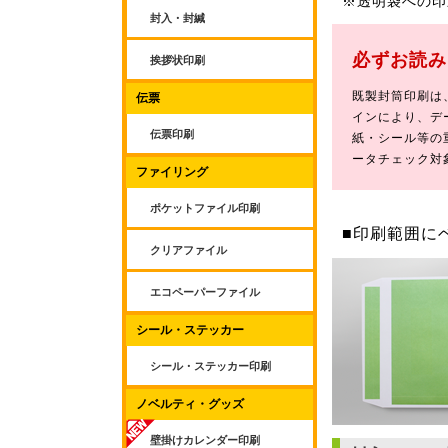
※透明袋への印
封入・封緘
必ずお読み
挨拶状印刷
既製封筒印刷は
伝票
インにより、デ
伝票印刷
紙・シール等の
ータチェック対
ファイリング
ポケットファイル印刷
■印刷範囲に
クリアファイル
エコペーパーファイル
シール・ステッカー
シール・ステッカー印刷
ノベルティ・グッズ
壁掛けカレンダー印刷