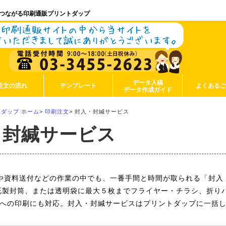
つながる印刷通販プリントダップ
データ入稿
注文の流れ
テンプレート
よくある
データ作成ガイド
ダップ ホーム
>
印刷注文
>
封入・封緘サービス
・封緘サービス
や資料送付などの作業の中でも、一番手間と時間が取られる「封入
既製封筒、または透明袋に最大５枚までフライヤー・チラシ、折り
への印刷にも対応。封入・封緘サービスはプリントダップに一括