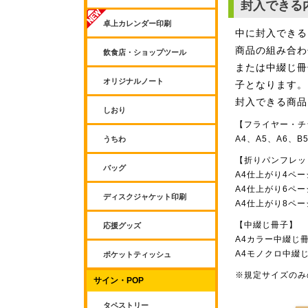
封入できる
卓上カレンダー印刷
中に封入できる
商品の組み合わ
飲食店・ショップツール
または中綴じ冊
オリジナルノート
子となります。
封入できる商品
しおり
【フライヤー・チ
うちわ
A4、A5、A6、B
【折りパンフレッ
バッグ
A4仕上がり4ペ
A4仕上がり6ペ
ディスクジャケット印刷
A4仕上がり8ペ
【中綴じ冊子】
応援グッズ
A4カラー中綴じ
A4モノクロ中綴
ポケットティッシュ
※規定サイズのみ
サイン・POP
タペストリー