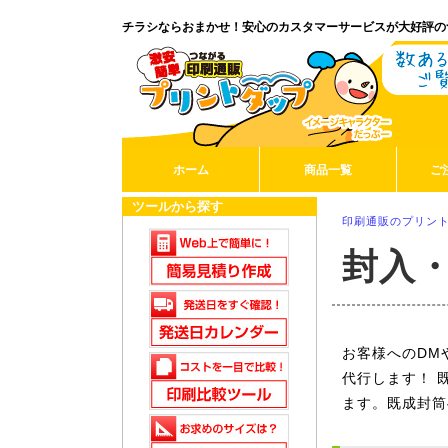
チラシならおまかせ！安心のカスタマーサービスが大好評の
ホーム
商品一覧
ご
ツールから探す
印刷通販のプリント
封入
お客様へのDM
代行します！ 
ます。既成封筒