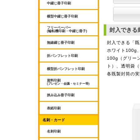
中綴じ冊子印刷
横型中綴じ冊子印刷
フリーペーパー
封入できる
(輪転機印刷・中綴じ冊子)
封入できる「既
無線綴じ冊子印刷
ホワイト100
折パンフレット印刷
100g（グリ
ト）、透明袋（
横型折パンフレット印刷
各既製封筒の実
資料印刷
(プレゼン・会議・セミナー等)
挟み込み冊子印刷
表紙印刷
名刺・カード
名刺印刷