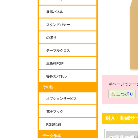
展示パネル
スタンドバナー
のぼり
テーブルクロス
三角柱POP
等身大パネル
単ページでデー
その他
二つ折り
オプションサービス
電子ブック
封入・封緘サ
RGB印刷
データ作成