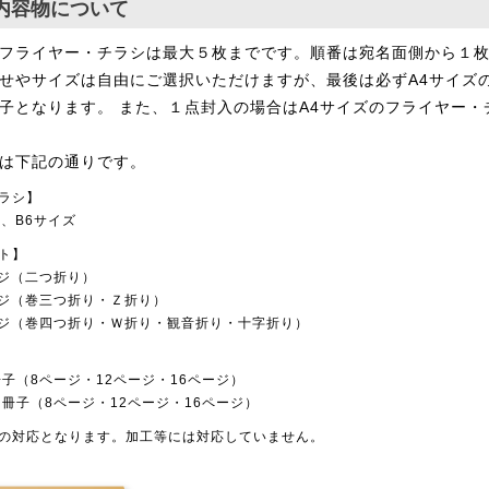
内容物について
フライヤー・チラシは最大５枚までです。順番は宛名面側から１
せやサイズは自由にご選択いただけますが、最後は必ずA4サイズ
子となります。 また、１点封入の場合はA4サイズのフライヤー
は下記の通りです。
ラシ】
5、B6サイズ
ト】
ージ（二つ折り）
ージ（巻三つ折り・Ｚ折り）
ージ（巻四つ折り・Ｗ折り・観音折り・十字折り）
冊子（8ページ・12ページ・16ページ）
じ冊子（8ページ・12ページ・16ページ）
の対応となります。加工等には対応していません。