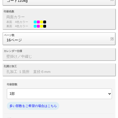
コート110kg
印刷色数
両面カラー
表面
4色カラー
裏面
4色カラー
ページ数
16ページ
カレンダー仕様
壁掛け／中綴じ
孔開け加工
孔加工 １箇所 直径６mm
印刷部数
多い部数をご希望の場合はこちら