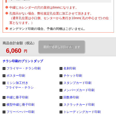
中綴じカレンダーの穴の直径は6mmになります。
孔指示がない場合、弊社規定孔位置に加工させて頂きます。
（通常孔位置は小口側、センターから奥行き10mm( 孔の中心まで) の位
置となります。）
オンデマンド印刷の場合、予備の同梱はございません。
商品合計金額（税込）
カートに追加
選択が必要な項目があります
6,060
円
チラシ印刷のプリントダップ
フライヤー・チラシ印刷
名刺印刷
ポスター印刷
チケット印刷
ミシン加工付き
スタンプカード印刷
フライヤー・チラシ
メンバーズカード印刷
中綴じ冊子印刷
回数券印刷
横型中綴じ冊子印刷
スクラッチカード印刷
フリーペーパー印刷
トレーディングカード印刷