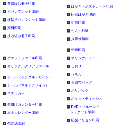
無線綴じ冊子印刷
はがき・ポストカード印刷
折パンフレット印刷
圧着はがき印刷
横型折パンフレット印刷
封筒印刷
資料印刷
封入・封緘
挟み込み冊子印刷
挨拶状印刷
伝票印刷
ポケットファイル印刷
オリジナルノート
オリジナルクリアファイル
しおり
うちわ
シール（シングルデザイン）
不織布バッグ
シール（マルチデザイン）
ポリバッグ
ステッカー
ポケットティッシュ
壁掛けカレンダー印刷
DVD・ブルーレイ
ジャケット印刷
卓上カレンダー印刷
応援ハリセン印刷
包装紙印刷