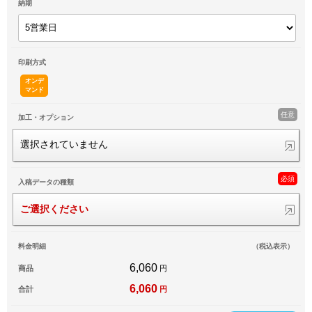
納期
印刷方式
オンデ
マンド
任意
加工・オプション
選択されていません
必須
入稿データの種類
ご選択ください
料金明細
（税込表示）
6,060
商品
円
6,060
合計
円