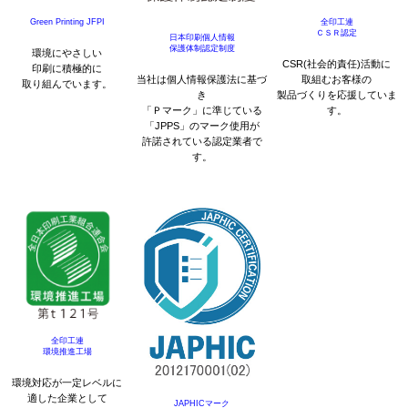
Green Printing JFPI
全印工連
ＣＳＲ認定
日本印刷個人情報
保護体制認定制度
環境にやさしい
CSR(社会的責任)活動に
印刷に積極的に
当社は個人情報保護法に基づ
取組むお客様の
取り組んでいます。
き
製品づくりを応援していま
「Ｐマーク」に準じている
す。
「JPPS」のマーク使用が
許諾されている認定業者で
す。
全印工連
環境推進工場
環境対応が一定レベルに
適した企業として
JAPHICマーク