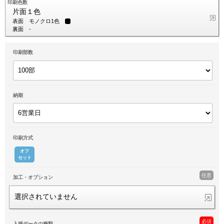
印刷色数
片面１色
表面
モノクロ1色
裏面
-
印刷部数
納期
印刷方式
オフ
セット
任意
加工・オプション
選択されていません
必須
入稿データの種類