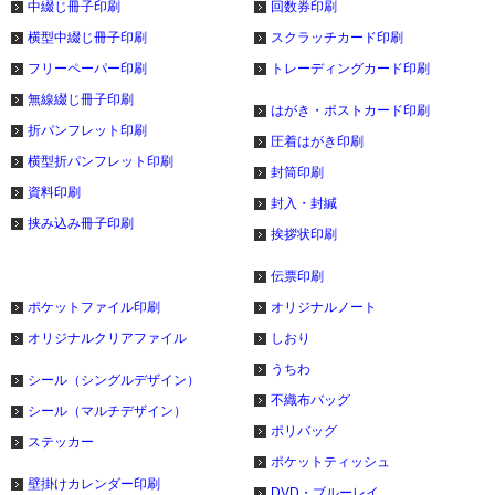
中綴じ冊子印刷
回数券印刷
横型中綴じ冊子印刷
スクラッチカード印刷
フリーペーパー印刷
トレーディングカード印刷
無線綴じ冊子印刷
はがき・ポストカード印刷
折パンフレット印刷
圧着はがき印刷
横型折パンフレット印刷
封筒印刷
資料印刷
封入・封緘
挟み込み冊子印刷
挨拶状印刷
伝票印刷
ポケットファイル印刷
オリジナルノート
オリジナルクリアファイル
しおり
うちわ
シール（シングルデザイン）
不織布バッグ
シール（マルチデザイン）
ポリバッグ
ステッカー
ポケットティッシュ
壁掛けカレンダー印刷
DVD・ブルーレイ