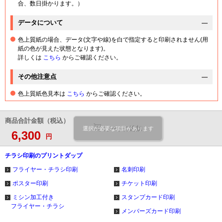
合、数日掛かります。）
データについて
色上質紙の場合、データ(文字や線)を白で指定すると印刷されません(用
紙の色が見えた状態となります)。
詳しくは
こちら
からご確認ください。
その他注意点
色上質紙色見本は
こちら
からご確認ください。
商品合計金額（税込）
カートに追加
選択が必要な項目があります
6,300
円
チラシ印刷のプリントダップ
フライヤー・チラシ印刷
名刺印刷
ポスター印刷
チケット印刷
ミシン加工付き
スタンプカード印刷
フライヤー・チラシ
メンバーズカード印刷