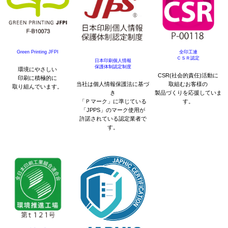
Green Printing JFPI
全印工連
ＣＳＲ認定
日本印刷個人情報
保護体制認定制度
環境にやさしい
CSR(社会的責任)活動に
印刷に積極的に
当社は個人情報保護法に基づ
取組むお客様の
取り組んでいます。
き
製品づくりを応援していま
「Ｐマーク」に準じている
す。
「JPPS」のマーク使用が
許諾されている認定業者で
す。