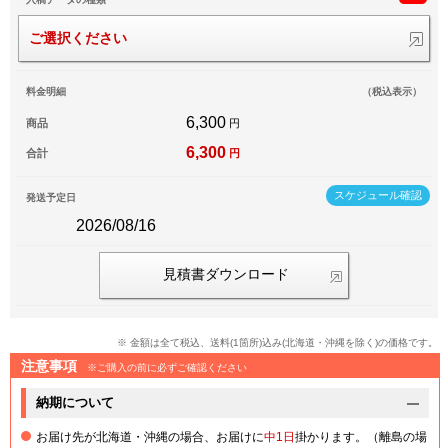
ご選択ください
料金明細
（税込表示）
6,300
商品
円
6,300
合計
円
スケジュール確認
発送予定日
2026/08/16
見積書ダウンロード
※ 金額は全て税込、送料(1箇所)込み(北海道・沖縄を除く)の価格です。
注意事項
※ご購入の前に必ずご確認ください
納期について
お届け先が北海道・沖縄の場合、お届けに
中1日
掛かります。（離島の場