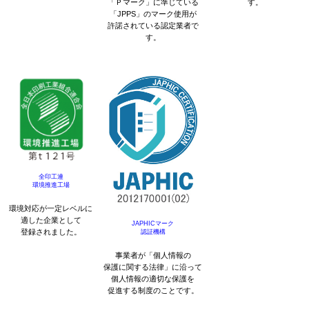
「Ｐマーク」に準じている
す。
「JPPS」のマーク使用が
許諾されている認定業者で
す。
全印工連
環境推進工場
環境対応が一定レベルに
適した企業として
JAPHICマーク
登録されました。
認証機構
事業者が「個人情報の
保護に関する法律」に沿って
個人情報の適切な保護を
促進する制度のことです。