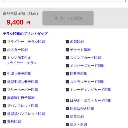
商品合計金額（税込）
カートに追加
9,400
円
チラシ印刷のプリントダップ
フライヤー・チラシ印刷
名刺印刷
ポスター印刷
チケット印刷
ミシン加工付き
スタンプカード印刷
フライヤー・チラシ
メンバーズカード印刷
中綴じ冊子印刷
回数券印刷
横型中綴じ冊子印刷
スクラッチカード印刷
フリーペーパー印刷
トレーディングカード印刷
無線綴じ冊子印刷
はがき・ポストカード印刷
折パンフレット印刷
圧着はがき印刷
横型折パンフレット印刷
封筒印刷
資料印刷
封入・封緘