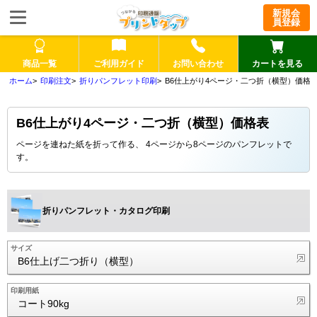
新規会
員登録
商品一覧
ご利用ガイド
お問い合わせ
カートを見る
印刷注文
折りパンフレット印刷
B6仕上がり4ページ・二つ折（横型）価格
B6仕上がり4ページ・二つ折（横型）価格表
ページを連ねた紙を折って作る、 4ページから8ページのパンフレットで
す。
折りパンフレット・カタログ印刷
サイズ
B6仕上げ二つ折り（横型）
印刷用紙
コート90kg