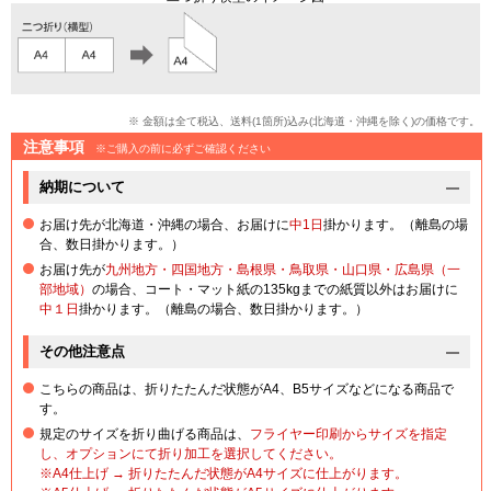
※ 金額は全て税込、送料(1箇所)込み(北海道・沖縄を除く)の価格です。
注意事項
※ご購入の前に必ずご確認ください
納期について
お届け先が北海道・沖縄の場合、お届けに
中1日
掛かります。（離島の場
合、数日掛かります。）
お届け先が
九州地方・四国地方・島根県・鳥取県・山口県・広島県（一
部地域）
の場合、コート・マット紙の135kgまでの紙質以外はお届けに
中１日
掛かります。（離島の場合、数日掛かります。）
その他注意点
こちらの商品は、折りたたんだ状態がA4、B5サイズなどになる商品で
す。
規定のサイズを折り曲げる商品は、
フライヤー印刷からサイズを指定
し、オプションにて折り加工を選択してください。
※A4仕上げ → 折りたたんだ状態がA4サイズに仕上がります。