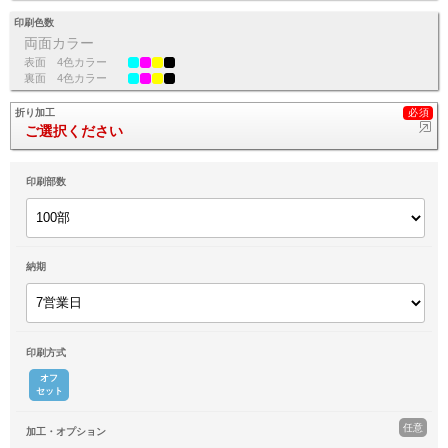
印刷色数
両面カラー
表面
4色カラー
裏面
4色カラー
折り加工
ご選択ください
印刷部数
納期
印刷方式
オフ
セット
任意
加工・オプション