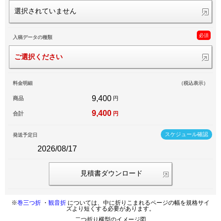
選択されていません
必須
入稿データの種類
ご選択ください
料金明細
（税込表示）
9,400
商品
円
9,400
合計
円
スケジュール確認
発送予定日
2026/08/17
見積書ダウンロード
※
巻三つ折
・
観音折
については、中に折りこまれるページの幅を規格サイ
ズより短くする必要があります。
二つ折り横型のイメージ図