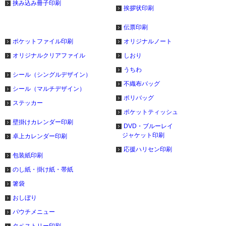
挟み込み冊子印刷
挨拶状印刷
伝票印刷
ポケットファイル印刷
オリジナルノート
オリジナルクリアファイル
しおり
うちわ
シール（シングルデザイン）
不織布バッグ
シール（マルチデザイン）
ポリバッグ
ステッカー
ポケットティッシュ
壁掛けカレンダー印刷
DVD・ブルーレイ
ジャケット印刷
卓上カレンダー印刷
応援ハリセン印刷
包装紙印刷
のし紙・掛け紙・帯紙
箸袋
おしぼり
パウチメニュー
タペストリー印刷