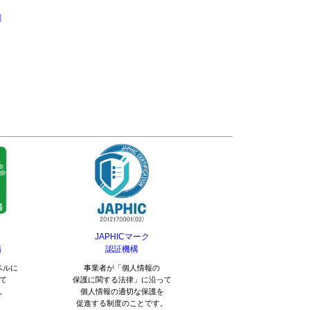
刷
JAPHICマーク
場
認証機構
ベルに
事業者が「個人情報の
て
保護に関する法律」に沿って
。
個人情報の適切な保護を
促進する制度のことです。