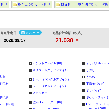
@13.2
@14.5
@15.2
@15.8
円
円
円
円
つ折り
巻き三つ折り・Z折り
観音折り・巻き四つ折り・W折
発送予定日
カレンダー
商品合計金額（税込）
21,030
2026/08/17
円
ポケットファイル印刷
オリジナルノー
オリジナルクリアファイル
しおり
印刷
うちわ
シール（シングルデザイン）
ド印刷
不織布バッグ
シール（マルチデザイン）
ポリバッグ
ステッカー
ド印刷
ポケットティッ
壁掛けカレンダー印刷
カード印刷
DVD・ブルーレ
ジャケット印刷
卓上カレンダー印刷