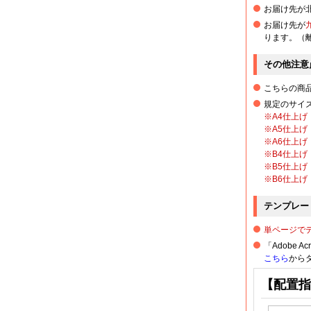
お届け先が
お届け先が
6,000部
ります。（
6,500部
その他注意
こちらの商
7,000部
規定のサイ
※A4仕上げ
※A5仕上げ
7,500部
※A6仕上げ
※B4仕上げ
8,000部
※B5仕上げ
※B6仕上げ
8,500部
テンプレー
単ページで
9,000部
「Adobe A
こちら
からダ
9,500部
【配置指
10,000部