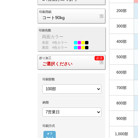
200部
印刷用紙
コート90kg
300部
印刷色数
両面カラー
400部
表面
4色カラー
裏面
4色カラー
500部
折り加工
ご選択ください
600部
印刷部数
700部
納期
800部
900部
印刷方式
1,000部
オフ
セット