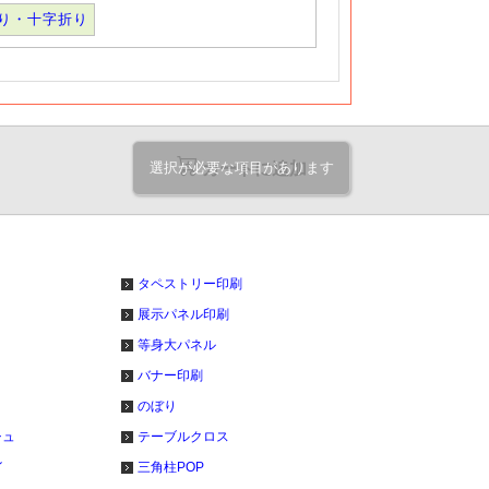
り・十字折り
選択が必要な項目があります
カートに追加
ト
タペストリー印刷
展示パネル印刷
等身大パネル
バナー印刷
のぼり
シュ
テーブルクロス
イ
三角柱POP