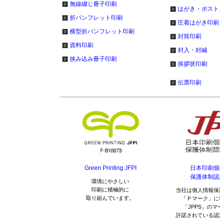
無線綴じ冊子印刷
はがき・ポスト
折パンフレット印刷
圧着はがき印刷
横型折パンフレット印刷
封筒印刷
資料印刷
封入・封緘
挟み込み冊子印刷
挨拶状印刷
伝票印刷
Green Printing JFPI
日本印刷個
保護体制認
環境にやさしい
印刷に積極的に
当社は個人情報保
取り組んでいます。
「Ｐマーク」に
「JPPS」の
許諾されている認