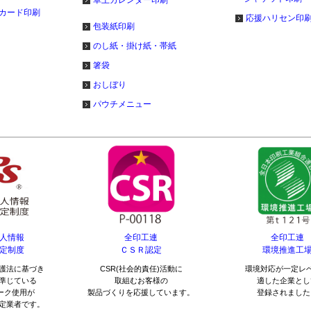
カード印刷
応援ハリセン印
包装紙印刷
のし紙・掛け紙・帯紙
箸袋
おしぼり
パウチメニュー
人情報
全印工連
全印工連
定制度
ＣＳＲ認定
環境推進工
護法に基づき
CSR(社会的責任)活動に
環境対応が一定レ
準じている
取組むお客様の
適した企業とし
マーク使用が
製品づくりを応援しています。
登録されました
定業者です。