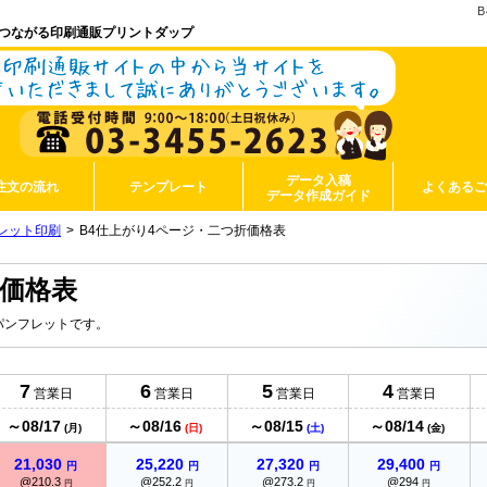
つながる印刷通販プリントダップ
データ入稿
注文の流れ
テンプレート
よくある
データ作成ガイド
レット印刷
B4仕上がり4ページ・二つ折価格表
折価格表
パンフレットです。
7
6
5
4
営業日
営業日
営業日
営業日
～08/17
～08/16
～08/15
～08/14
(月)
(日)
(土)
(金)
21,030
25,220
27,320
29,400
円
円
円
円
@210.3
@252.2
@273.2
@294
円
円
円
円