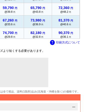
59,790
65,790
72,360
97,490
円
円
円
円
@39.8
@43.8
@48.2
@64.9
円
円
円
円
67,260
73,980
81,370
114,050
円
円
円
円
@33.6
@36.9
@40.6
@57
円
円
円
円
74,700
82,180
90,370
130,500
円
円
円
円
@29.8
@32.8
@36.1
@52.2
円
円
円
円
印刷方式について
82,150
90,360
99,410
146,920
円
円
円
円
@27.3
@30.1
@33.1
@48.9
円
円
円
円
ズより短くする必要があります。
89,620
円
-
-
-
@25.6
円
97,070
円
-
-
-
@24.2
円
104,520
円
-
-
-
@23.2
円
額は全て税込、送料(1箇所)込み(北海道・沖縄を除く)の価格です。
111,960
円
-
-
-
@22.3
円
-
-
-
-