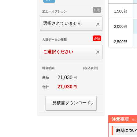
任意
1,500部
加工・オプション
選択されていません
2,000部
必須
入稿データの種類
2,500部
ご選択ください
3,000部
料金明細
（税込表示）
3,500部
21,030
商品
円
21,030
合計
円
4,000部
見積書ダウンロード
4,500部
5,000部
注意事項
※
納期につい
5,500部