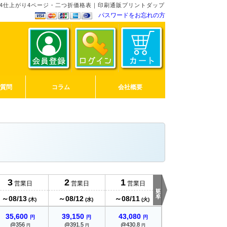
B4仕上がり4ページ・二つ折価格表｜印刷通販プリントダップ
パスワードをお忘れの方
ご質問
コラム
会社概要
当日発送
3
2
1
営業日
営業日
営業日
12時締切
更に早く
～08/13
～08/12
～08/11
～08/10
(木)
(水)
(火)
(月)
35,600
39,150
43,080
55,750
円
円
円
円
@356
@391.5
@430.8
@557.5
円
円
円
円