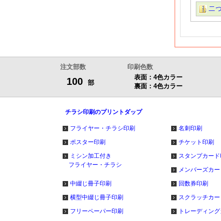
二
注文部数
印刷色数
表面：4色カラー
100
部
裏面：4色カラー
チラシ印刷のプリントダップ
フライヤー・チラシ印刷
名刺印刷
ポスター印刷
チケット印刷
ミシン加工付き
スタンプカード
フライヤー・チラシ
メンバーズカー
中綴じ冊子印刷
回数券印刷
横型中綴じ冊子印刷
スクラッチカー
フリーペーパー印刷
トレーディング