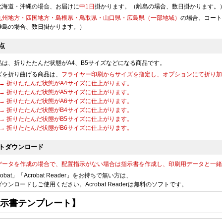
円
円
円
円
北海道・沖縄の場合、お届けに
中1日
掛かります。（離島の場合、数日掛かります。
91,990
102,140
107,230
112,330
円
円
円
円
九州地方・四国地方・島根県・鳥取県・山口県・広島県（一部地域）
の場合、コート
@15.3
@17
@17.8
@18.7
円
円
円
円
離島の場合、数日掛かります。）
97,090
107,570
112,840
118,100
円
円
円
円
点
@14.9
@16.5
@17.3
@18.1
円
円
円
円
品は、折りたたんだ状態がA4、B5サイズなどになる商品です。
102,170
113,000
118,430
123,880
円
円
円
円
@14.5
@16.1
@16.9
@17.6
ズを折り曲げる商品は、
フライヤー印刷からサイズを指定し、オプションにて折り加
円
円
円
円
 → 折りたたんだ状態がA4サイズに仕上がります。
107,290
118,420
124,050
129,640
円
円
円
円
 → 折りたたんだ状態がA5サイズに仕上がります。
@14.3
@15.7
@16.5
@17.2
円
円
円
円
 → 折りたたんだ状態がA6サイズに仕上がります。
 → 折りたたんだ状態がB4サイズに仕上がります。
112,390
123,850
129,630
135,420
円
円
円
円
 → 折りたたんだ状態がB5サイズに仕上がります。
@14
@15.4
@16.2
@16.9
円
円
円
円
 → 折りたたんだ状態がB6サイズに仕上がります。
117,470
129,280
135,230
141,190
円
円
円
円
トダウンロード
@13.8
@15.2
@15.9
@16.6
円
円
円
円
データを作成の場合で、配置指示がない場合は指示書を作成し、印刷用データと一緒
122,590
134,720
140,840
146,930
円
円
円
円
@13.6
@14.9
@15.6
@16.3
円
円
円
円
crobat」「Acrobat Reader」をお持ちで無い方は、
ウンロードしご使用ください。Acrobat Readerは無料のソフトです。
127,690
140,150
146,430
152,710
円
円
円
円
@13.4
@14.7
@15.4
@16
円
円
円
円
示書テンプレート】
132,790
145,570
152,030
158,470
円
円
円
円