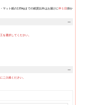
）
・マット紙の135kgまでの紙質以外はお届けに
中１日
掛か
-
-
-
-
-
-
-
-
-
-
-
-
工を選択してください。
-
-
-
-
-
-
-
-
-
-
-
-
にご入稿ください。
-
-
-
-
-
-
-
-
-
-
-
-