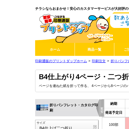
チラシならおまかせ！安心のカスタマーサービスが大好評の
ホーム
商品一覧
ご
印刷通販のプリントダップホーム
印刷注文
折りパンフ
B4仕上がり4ページ・二つ
ページを連ねた紙を折って作る、 4ページから8ページの
納期
折りパンフレット・カタログ印
更に安く
刷
発送予定日
サイズ
100部
B4仕上げ二つ折り