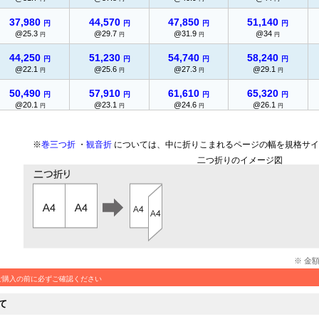
37,980
44,570
47,850
51,140
円
円
円
円
@25.3
@29.7
@31.9
@34
円
円
円
円
44,250
51,230
54,740
58,240
円
円
円
円
@22.1
@25.6
@27.3
@29.1
円
円
円
円
50,490
57,910
61,610
65,320
円
円
円
円
@20.1
@23.1
@24.6
@26.1
円
円
円
円
56,750
64,570
68,500
72,420
円
円
円
円
@18.9
@21.5
@22.8
@24.1
円
円
円
円
※
巻三つ折
・
観音折
については、中に折りこまれるページの幅を規格サイ
二つ折りのイメージ図
63,000
71,270
75,390
79,510
円
円
円
円
@18
@20.3
@21.5
@22.7
円
円
円
円
69,280
77,920
82,270
86,600
円
円
円
円
@17.3
@19.4
@20.5
@21.6
円
円
円
円
75,530
84,600
89,150
93,690
円
円
円
円
@16.7
@18.8
@19.8
@20.8
円
円
円
円
※ 金
81,770
91,260
96,040
100,790
円
円
円
円
ご購入の前に必ずご確認ください
@16.3
@18.2
@19.2
@20.1
円
円
円
円
て
86,870
96,700
101,630
106,560
円
円
円
円
@15.7
@17.5
@18.4
@19.3