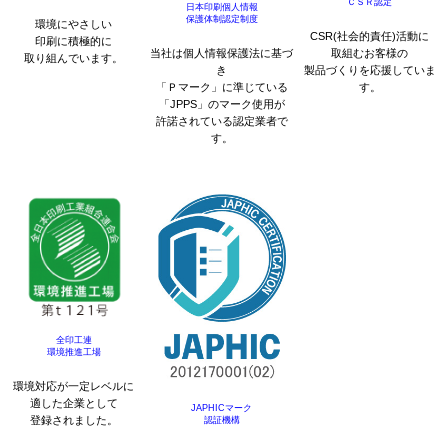
ＣＳＲ認定
日本印刷個人情報
保護体制認定制度
環境にやさしい
CSR(社会的責任)活動に
印刷に積極的に
当社は個人情報保護法に基づ
取組むお客様の
取り組んでいます。
き
製品づくりを応援していま
「Ｐマーク」に準じている
す。
「JPPS」のマーク使用が
許諾されている認定業者で
す。
全印工連
環境推進工場
環境対応が一定レベルに
適した企業として
JAPHICマーク
登録されました。
認証機構