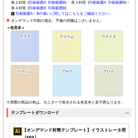
角２封筒 (
印刷範囲A
印刷範囲B
)・ 長３封筒 (
印刷範囲A
印刷範囲B
)・
長４封筒 (
印刷範囲A
印刷範囲B
)
印刷範囲A・Bの違いに関してはこちらをご確認ください。
オンデマンド印刷の場合、予備の同梱はございません。
＜色見本＞
アクア
クリーム
ウグイス
ベージュ
ブルー
グレー
※実際の商品の色は、モニターで表示される色見本と若干異なります。
テンプレートダウンロード
【オンデマンド封筒テンプレート】イラストレータ用
（eps）