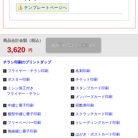
テンプレートページへ
商品合計金額（税込）
カートに追加
選択が必要な項目があります
3,620
円
チラシ印刷のプリントダップ
フライヤー・チラシ印刷
名刺印刷
ポスター印刷
チケット印刷
ミシン加工付き
スタンプカード印刷
フライヤー・チラシ
メンバーズカード印刷
中綴じ冊子印刷
回数券印刷
横型中綴じ冊子印刷
スクラッチカード印刷
フリーペーパー印刷
トレーディングカード印刷
無線綴じ冊子印刷
はがき・ポストカード印刷