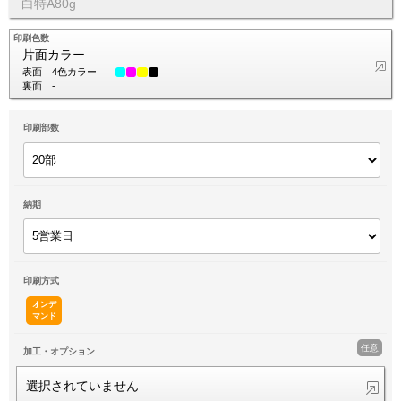
白特A80g
印刷色数
片面カラー
表面
4色カラー
裏面
-
印刷部数
納期
印刷方式
オンデ
マンド
任意
加工・オプション
選択されていません