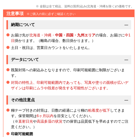
※ 金額は全て税込、送料(1箇所)込み(北海道・沖縄を除く)の価格です。
注意事項
※ご購入の前に必ずご確認ください
納期について
お届け先が
北海道・沖縄・
中国・四国・九州エリア
の場合、お届けに
中1
日
掛かります。（離島の場合、数日掛かります。）
土日・祝日は、営業日カウントをいたしません。
データについて
既製封筒への刷込みとなりますので、印刷可能範囲に制限がございま
す。
封筒の特性上、印刷可能範囲内であっても、写真や塗りの面積が広いデ
ザインは印刷にムラや段差が発生する可能性がございます。
その他注意点
糊テープ付きの封筒は、日数の経過により糊の
粘着度が低下
してきま
す。保管期間は
6ヶ月以内
を目安としてください。
（※
直射日光
や
高温多湿の状況
での保管は品質低下を早めますのでご注
意ください。）
印刷可能範囲