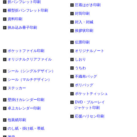
折パンフレット印刷
圧着はがき印刷
横型折パンフレット印刷
封筒印刷
資料印刷
封入・封緘
挟み込み冊子印刷
挨拶状印刷
伝票印刷
ポケットファイル印刷
オリジナルノート
オリジナルクリアファイル
しおり
うちわ
シール（シングルデザイン）
不織布バッグ
シール（マルチデザイン）
ポリバッグ
ステッカー
ポケットティッシュ
壁掛けカレンダー印刷
DVD・ブルーレイ
ジャケット印刷
卓上カレンダー印刷
応援ハリセン印刷
包装紙印刷
のし紙・掛け紙・帯紙