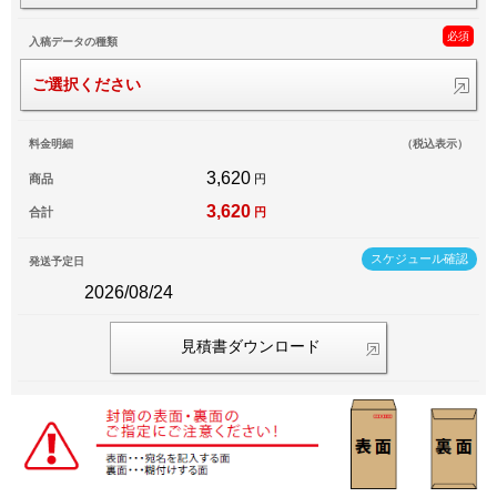
必須
入稿データの種類
ご選択ください
料金明細
（税込表示）
3,620
商品
円
3,620
合計
円
スケジュール確認
発送予定日
2026/08/24
見積書ダウンロード