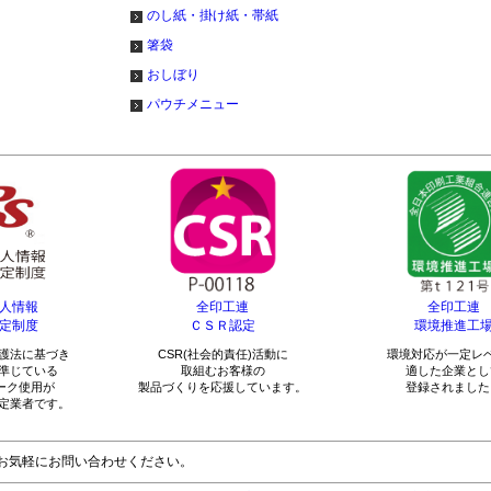
のし紙・掛け紙・帯紙
箸袋
おしぼり
パウチメニュー
人情報
全印工連
全印工連
定制度
ＣＳＲ認定
環境推進工
護法に基づき
CSR(社会的責任)活動に
環境対応が一定レ
準じている
取組むお客様の
適した企業とし
マーク使用が
製品づくりを応援しています。
登録されました
定業者です。
お気軽にお問い合わせください。