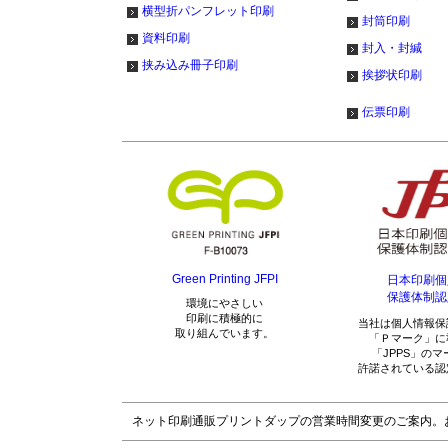
横型折パンフレット印刷
封筒印刷
資料印刷
封入・封緘
挟み込み冊子印刷
挨拶状印刷
伝票印刷
Green Printing JFPI
日本印刷個
保護体制認
環境にやさしい
印刷に積極的に
当社は個人情報保
取り組んでいます。
「Ｐマーク」に
「JPPS」の
許諾されている認
ネット印刷通販プリントダップの営業時間変更のご案内。