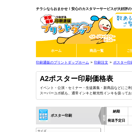
チラシならおまかせ！安心のカスタマーサービスが大好評の
ホーム
商品一覧
ご
印刷通販のプリントダップホーム
印刷注文
ポスター印
A2ポスター印刷価格表
イベント・公演・セミナー・生徒募集・新商品などにご利
スーパーユポ紙も、通常インキと耐光性インキを扱ってお
納期
更に安く
ポスター印刷
発送予定日
サイズ