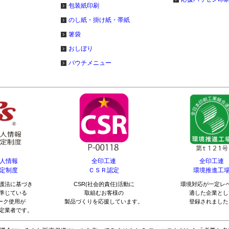
@11.9
@14.7
@15.3
@16.2
包装紙印刷
円
円
円
円
のし紙・掛け紙・帯紙
22,340
27,470
28,630
30,270
円
円
円
円
@11.7
@14.4
@15
@15.9
円
円
円
円
箸袋
23,100
28,380
29,600
31,420
おしぼり
円
円
円
円
@11.5
@14.1
@14.8
@15.7
円
円
円
円
パウチメニュー
23,880
29,280
30,620
32,560
円
円
円
円
@11.3
@13.9
@14.5
@15.5
円
円
円
円
24,640
30,250
31,580
33,620
円
円
円
円
@11.2
@13.7
@14.3
@15.2
円
円
円
円
25,410
31,150
32,620
34,770
円
円
円
円
@11
@13.5
@14.1
@15.1
円
円
円
円
26,180
32,120
33,570
35,840
円
円
円
円
@10.9
@13.3
@13.9
@14.9
円
円
円
円
人情報
全印工連
全印工連
定制度
ＣＳＲ認定
環境推進工
26,940
33,020
34,600
37,000
円
円
円
円
@10.7
@13.2
@13.8
@14.8
護法に基づき
CSR(社会的責任)活動に
環境対応が一定レ
円
円
円
円
準じている
取組むお客様の
適した企業とし
27,710
33,930
35,560
38,130
マーク使用が
製品づくりを応援しています。
登録されました
円
円
円
円
@10.6
@13
@13.6
@14.6
定業者です。
円
円
円
円
28,480
34,890
36,580
39,190
円
円
円
円