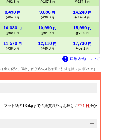
@92.8
@107.8
@154.8
@246.4
円
円
円
円
8,490
9,830
14,240
22,320
円
円
円
円
@84.9
@98.3
@142.4
@223.2
円
円
円
円
10,030
10,980
15,980
25,000
円
円
円
円
@50.1
@54.9
@79.9
@125
円
円
円
円
11,570
12,110
17,730
27,680
円
円
円
円
@38.5
@40.3
@59.1
@92.2
円
円
円
円
12,960
13,310
19,540
30,290
印刷方式について
円
円
円
円
@32.4
@33.2
@48.8
@75.7
円
円
円
円
額は全て税込、送料(1箇所)込み(北海道・沖縄を除く)の価格です。
14,320
14,520
21,340
32,890
円
円
円
円
@28.6
@29
@42.6
@65.7
円
円
円
円
15,510
15,710
23,680
35,940
円
円
円
円
@25.8
@26.1
@39.4
@59.9
円
円
円
円
）
16,700
16,860
26,080
38,960
・マット紙の135kgまでの紙質以外はお届けに
中１日
掛か
円
円
円
円
@23.8
@24
@37.2
@55.6
円
円
円
円
17,840
18,070
28,410
42,060
円
円
円
円
@22.3
@22.5
@35.5
@52.5
円
円
円
円
19,030
19,200
30,800
45,100
円
円
円
円