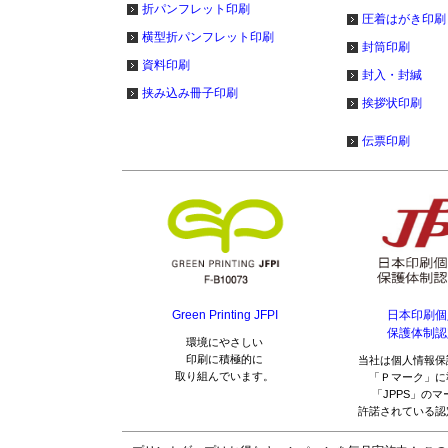
折パンフレット印刷
圧着はがき印刷
横型折パンフレット印刷
封筒印刷
1,900部
資料印刷
封入・封緘
挟み込み冊子印刷
2,000部
挨拶状印刷
伝票印刷
2,100部
2,200部
2,300部
2,400部
Green Printing JFPI
日本印刷個
保護体制認
環境にやさしい
2,500部
印刷に積極的に
当社は個人情報保
取り組んでいます。
「Ｐマーク」に
「JPPS」の
2,600部
許諾されている認