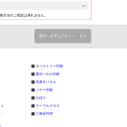
@21.1
@21.3
@34.2
@50.1
円
円
円
円
20,220
20,400
33,120
48,140
円
円
円
円
刷方法のご指定は承れません。
@20.2
@20.4
@33.1
@48.1
円
円
円
円
21,470
21,590
34,410
50,040
円
円
円
円
@19.5
@19.6
@31.2
@45.4
円
円
円
円
選択が必要な項目があります
カートに追加
22,560
22,740
35,630
52,010
円
円
円
円
@18.8
@18.9
@29.6
@43.3
円
円
円
円
23,680
23,800
36,910
53,920
円
円
円
円
@18.2
@18.3
@28.3
@41.4
円
円
円
円
ト
タペストリー印刷
24,780
24,950
38,140
55,820
円
円
円
円
@17.7
@17.8
@27.2
@39.8
円
円
円
円
展示パネル印刷
等身大パネル
25,910
26,040
39,440
57,800
円
円
円
円
@17.2
@17.3
@26.2
@38.5
円
円
円
円
バナー印刷
27,040
27,120
40,660
59,700
円
円
円
円
のぼり
@16.9
@16.9
@25.4
@37.3
円
円
円
円
シュ
テーブルクロス
28,120
28,260
41,940
61,610
円
円
円
円
イ
三角柱POP
@16.5
@16.6
@24.6
@36.2
円
円
円
円
29,250
29,330
43,160
63,510
円
円
円
円
刷