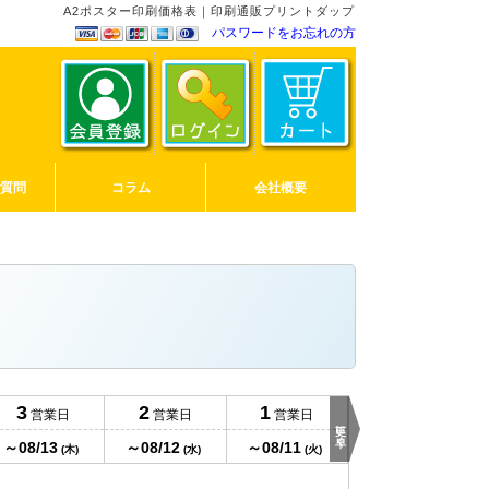
A2ポスター印刷価格表｜印刷通販プリントダップ
パスワードをお忘れの方
ご質問
コラム
会社概要
当日発送
3
2
1
営業日
営業日
営業日
15時締切
更に早く
～08/13
～08/12
～08/11
～08/10
(木)
(水)
(火)
(月)