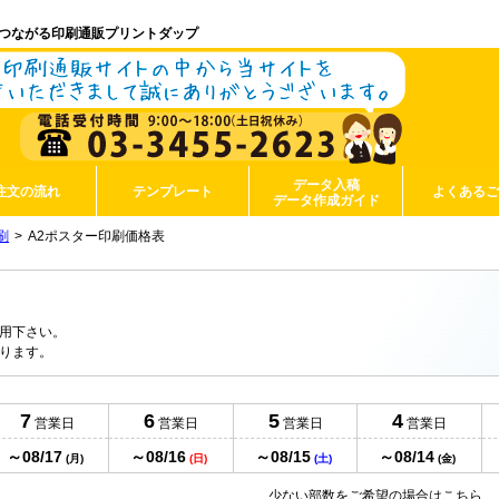
つながる印刷通販プリントダップ
データ入稿
注文の流れ
テンプレート
よくある
データ作成ガイド
刷
A2ポスター印刷価格表
用下さい。
ります。
7
6
5
4
営業日
営業日
営業日
営業日
～08/17
～08/16
～08/15
～08/14
(月)
(日)
(土)
(金)
少ない部数をご希望の場合はこちら