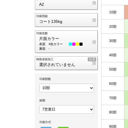
A2
10部
印刷用紙
コート135kg
20部
印刷色数
片面カラー
30部
表面
4色カラー
裏面
-
40部
特殊表面加工
選択されていません
50部
印刷部数
60部
70部
納期
80部
印刷方式
90部