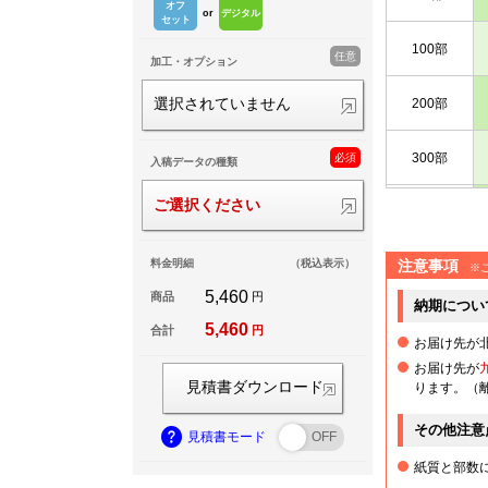
オフ
デジタル
セット
100部
任意
加工・オプション
200部
選択されていません
300部
必須
入稿データの種類
ご選択ください
400部
注意事項
料金明細
（税込表示）
500部
※
5,460
商品
円
納期につい
600部
5,460
合計
円
お届け先が
お届け先が
700部
見積書ダウンロード
ります。（
その他注意
800部
見積書モード
紙質と部数
900部