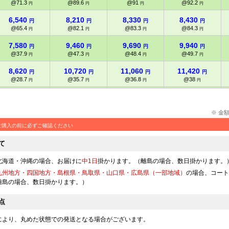
@71.3
@89.6
@91
@92.2
円
円
円
円
6,540
8,210
8,330
8,430
円
円
円
円
@65.4
@82.1
@83.3
@84.3
円
円
円
円
7,580
9,460
9,690
9,940
円
円
円
円
@37.9
@47.3
@48.4
@49.7
円
円
円
円
8,620
10,720
11,060
11,420
円
円
円
円
@28.7
@35.7
@36.8
@38
円
円
円
円
9,810
12,140
12,500
12,840
円
円
円
円
@24.5
@30.3
@31.2
@32.1
円
円
円
円
※ 金
10,990
13,570
13,920
14,280
円
円
円
円
ご購入の前に必ずご確認ください
@21.9
@27.1
@27.8
@28.5
円
円
円
円
て
11,880
14,650
15,070
15,480
円
円
円
円
@19.8
@24.4
@25.1
@25.8
円
円
円
円
北海道・沖縄の場合、お届けに
中1日
掛かります。（離島の場合、数日掛かります。
12,770
15,730
16,200
16,610
九州地方・四国地方・島根県・鳥取県・山口県・広島県（一部地域）
の場合、コート
円
円
円
円
@18.2
@22.4
@23.1
@23.7
離島の場合、数日掛かります。）
円
円
円
円
13,660
16,820
17,280
17,800
円
円
円
円
点
@17
@21
@21.6
@22.2
円
円
円
円
により、丸めた状態での発送となる場合がございます。
14,540
17,910
18,420
18,940
円
円
円
円