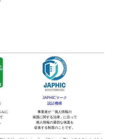
@16.2
@16.2
@23.9
@35.2
円
円
円
円
30,330
30,480
44,440
65,490
円
円
円
円
@15.9
@16
@23.3
@34.4
円
円
円
円
31,480
31,570
45,670
67,390
円
円
円
円
@15.7
@15.7
@22.8
@33.6
円
円
円
円
32,600
32,640
46,940
円
円
円
-
@15.5
@15.5
@22.3
円
円
円
33,680
33,790
48,170
円
円
円
-
@15.3
@15.3
@21.8
円
円
円
34,800
34,870
49,450
円
円
円
-
@15.1
@15.1
@21.5
円
円
円
35,900
36,000
50,670
円
円
円
-
@14.9
@15
@21.1
円
円
円
JAPHICマーク
場
認証機構
37,030
37,090
51,950
円
円
円
-
@14.8
@14.8
@20.7
ベルに
事業者が「個人情報の
円
円
円
て
保護に関する法律」に沿って
38,160
38,170
53,170
。
個人情報の適切な保護を
円
円
円
-
@14.6
@14.6
@20.4
促進する制度のことです。
円
円
円
39,230
39,320
54,460
円
円
円