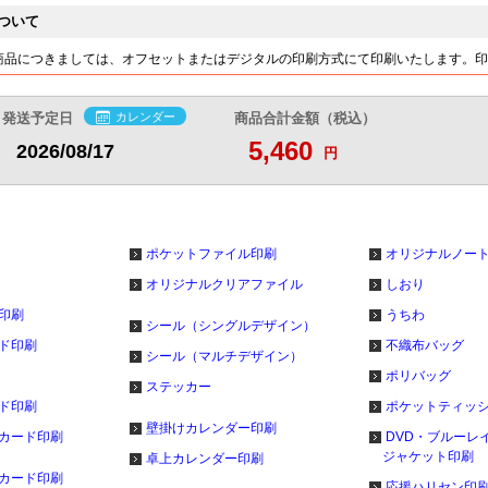
@16.1
@19.9
@20.4
@21
円
円
円
円
ついて
15,430
18,980
19,550
20,140
円
円
円
円
商品につきましては、オフセットまたはデジタルの印刷方式にて印刷いたします。印
@15.4
@18.9
@19.5
@20.1
円
円
円
円
16,190
20,000
20,700
21,380
円
円
円
円
@14.7
@18.1
@18.8
@19.4
発送予定日
カレンダー
商品合計金額（税込）
円
円
円
円
5,460
2026/08/17
16,960
20,970
21,670
22,480
円
円
円
円
円
@14.1
@17.4
@18
@18.7
円
円
円
円
17,730
21,870
22,680
23,610
円
円
円
円
@13.6
@16.8
@17.4
@18.1
円
円
円
円
ポケットファイル印刷
オリジナルノー
18,490
22,840
23,650
24,690
円
円
円
円
@13.2
@16.3
@16.8
@17.6
円
円
円
円
オリジナルクリアファイル
しおり
印刷
うちわ
19,260
23,740
24,670
25,840
円
円
円
円
シール（シングルデザイン）
@12.8
@15.8
@16.4
@17.2
円
円
円
円
ド印刷
不織布バッグ
シール（マルチデザイン）
20,030
24,650
25,630
26,970
円
円
円
円
ポリバッグ
ステッカー
@12.5
@15.4
@16
@16.8
円
円
円
円
ド印刷
ポケットティッ
20,800
25,600
26,650
28,050
壁掛けカレンダー印刷
円
円
円
円
カード印刷
DVD・ブルーレ
@12.2
@15
@15.6
@16.5
円
円
円
円
ジャケット印刷
卓上カレンダー印刷
カード印刷
21,560
26,500
27,610
29,200
円
円
円
円
応援ハリセン印