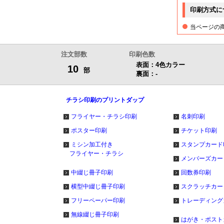
印刷方式に
1,000部
当ページの
1,100部
注文部数
印刷色数
表面：4色カラー
10
部
1,200部
裏面：-
1,300部
チラシ印刷のプリントダップ
フライヤー・チラシ印刷
名刺印刷
1,400部
ポスター印刷
チケット印刷
ミシン加工付き
スタンプカード
1,500部
フライヤー・チラシ
メンバーズカー
中綴じ冊子印刷
回数券印刷
1,600部
横型中綴じ冊子印刷
スクラッチカー
1,700部
フリーペーパー印刷
トレーディング
無線綴じ冊子印刷
はがき・ポスト
1,800部