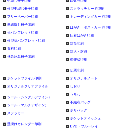
中綴じ冊子印刷
回数券印刷
横型中綴じ冊子印刷
スクラッチカード印刷
フリーペーパー印刷
トレーディングカード印刷
無線綴じ冊子印刷
はがき・ポストカード印刷
折パンフレット印刷
圧着はがき印刷
横型折パンフレット印刷
封筒印刷
資料印刷
封入・封緘
挟み込み冊子印刷
挨拶状印刷
伝票印刷
ポケットファイル印刷
オリジナルノート
オリジナルクリアファイル
しおり
うちわ
シール（シングルデザイン）
不織布バッグ
シール（マルチデザイン）
ポリバッグ
ステッカー
ポケットティッシュ
壁掛けカレンダー印刷
DVD・ブルーレイ