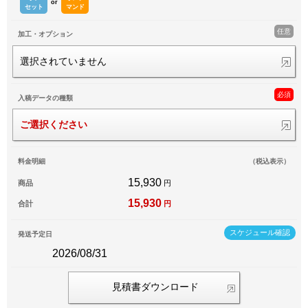
セット
マンド
任意
加工・オプション
選択されていません
必須
入稿データの種類
ご選択ください
料金明細
（税込表示）
15,930
商品
円
15,930
合計
円
スケジュール確認
発送予定日
2026/08/31
見積書ダウンロード