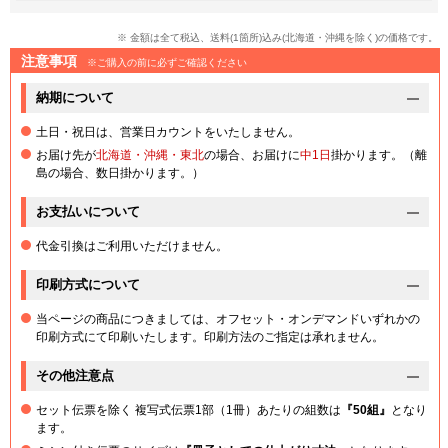
※ 金額は全て税込、送料(1箇所)込み(北海道・沖縄を除く)の価格です。
注意事項
※ご購入の前に必ずご確認ください
納期について
土日・祝日は、営業日カウントをいたしません。
お届け先が
北海道・沖縄・東北
の場合、お届けに
中1日
掛かります。（離
島の場合、数日掛かります。）
お支払いについて
代金引換はご利用いただけません。
印刷方式について
当ページの商品につきましては、オフセット・オンデマンドいずれかの
印刷方式にて印刷いたします。印刷方法のご指定は承れません。
その他注意点
セット伝票を除く 複写式伝票1部（1冊）あたりの組数は
『50組』
となり
ます。