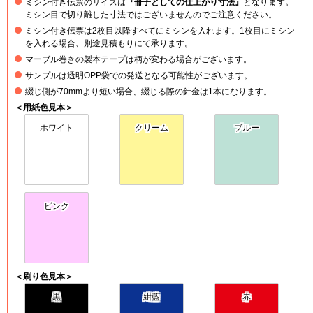
ミシン付き伝票のサイズは
『冊子としての仕上がり寸法』
となります。
ミシン目で切り離した寸法ではございませんのでご注意ください。
ミシン付き伝票は2枚目以降すべてにミシンを入れます。1枚目にミシン
を入れる場合、別途見積もりにて承ります。
マーブル巻きの製本テープは柄が変わる場合がございます。
サンプルは透明OPP袋での発送となる可能性がございます。
綴じ側が70mmより短い場合、綴じる際の針金は1本になります。
＜用紙色見本＞
ホワイト
クリーム
ブルー
ピンク
＜刷り色見本＞
黒
紺藍
赤