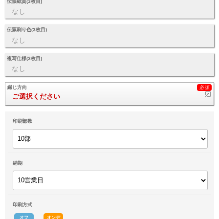
伝票紙質(3枚目)
なし
伝票刷り色(3枚目)
なし
複写仕様(3枚目)
なし
綴じ方向
ご選択ください
印刷部数
納期
印刷方式
オフ
オンデ