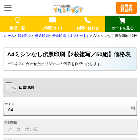
新規会
員登録
商品一覧
ご利用ガイド
お問い合わせ
カートを見る
印刷注文
伝票印刷
伝票印刷（オフセット）
A4ミシンなし伝票印刷【2枚
A4ミシンなし伝票印刷【2枚複写／50組】価格表
ビジネスに合わせたオリジナルの伝票を作成いたします。
伝票印刷
サイズ
A4
印刷用紙
ノーカーボン紙