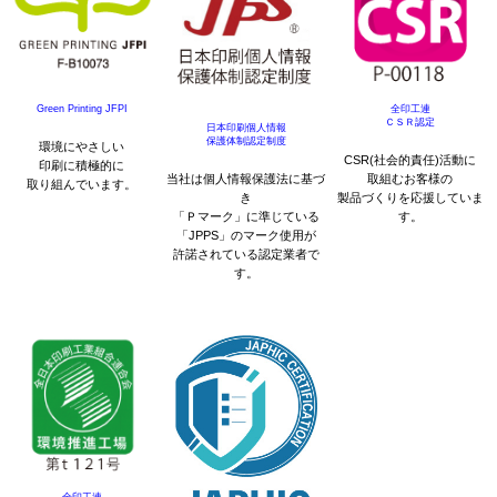
Green Printing JFPI
全印工連
ＣＳＲ認定
日本印刷個人情報
保護体制認定制度
環境にやさしい
CSR(社会的責任)活動に
印刷に積極的に
当社は個人情報保護法に基づ
取組むお客様の
取り組んでいます。
き
製品づくりを応援していま
「Ｐマーク」に準じている
す。
「JPPS」のマーク使用が
許諾されている認定業者で
す。
全印工連