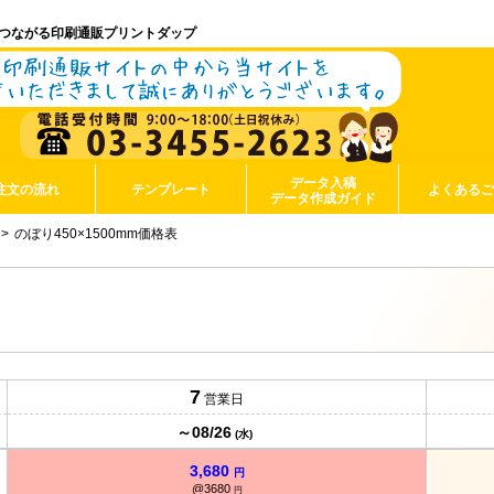
つながる印刷通販プリントダップ
データ入稿
注文の流れ
テンプレート
よくある
データ作成ガイド
のぼり450×1500mm価格表
7
営業日
～08/26
(水)
3,680
円
@3680
円