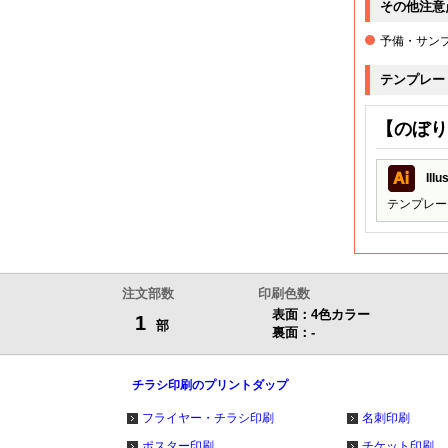
その他注意
予備・サン
テンプレー
【のぼり
Ill
テンプレー
注文部数
印刷色数
表面：4色カラー
1
部
裏面：-
チラシ印刷のプリントダップ
フライヤー・チラシ印刷
名刺印刷
ポスター印刷
チケット印刷