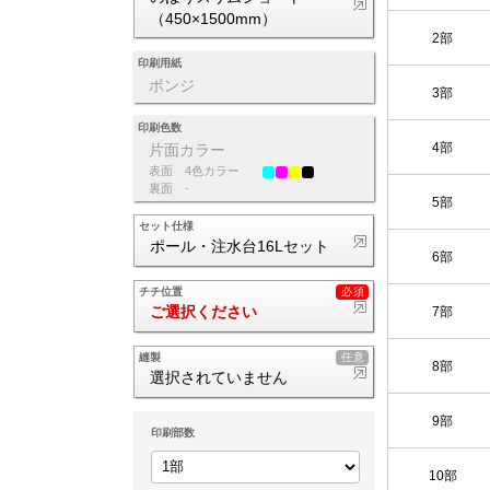
（450×1500mm）
2部
印刷用紙
ポンジ
3部
印刷色数
4部
片面カラー
表面
4色カラー
裏面
-
5部
セット仕様
ポール・注水台16Lセット
6部
チチ位置
7部
ご選択ください
縫製
8部
選択されていません
9部
印刷部数
10部