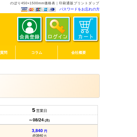
のぼり450×1500mm価格表｜印刷通販プリントダップ
パスワードをお忘れの方
ご質問
コラム
会社概要
5
営業日
～08/24
(月)
3,840
円
@3840
円