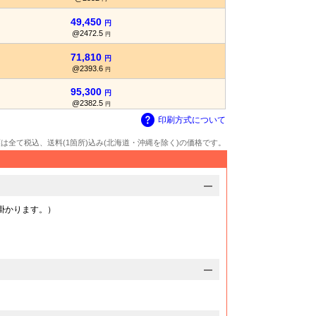
49,450
円
@2472.5
円
71,810
円
@2393.6
円
95,300
円
@2382.5
円
印刷方式について
額は全て税込、送料(1箇所)込み(北海道・沖縄を除く)の価格です。
掛かります。）