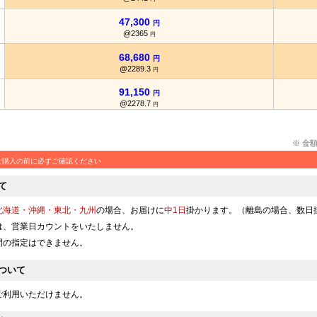
47,300
円
@2365
円
68,680
円
@2289.3
円
91,150
円
@2278.7
円
※ 金
ご購入の前に必ずご確認ください
て
北海道・沖縄・東北・九州
の場合、お届けに
中1日
掛かります。（離島の場合、数日
は、営業日カウントをいたしません。
間の指定はできません。
ついて
ご利用いただけません。