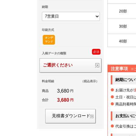
納期
20部
30部
印刷方式
オンデ
40部
マンド
必須
入稿データの種類
ご選択ください
注意事項
※
納期につい
料金明細
（税込表示）
お届け先が
3,680
商品
円
土日・祝日
3,680
合計
円
商品到着時
お支払いに
見積書ダウンロード
代金引換は