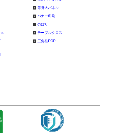
等身大パネル
バナー印刷
のぼり
シュ
テーブルクロス
イ
三角柱POP
刷