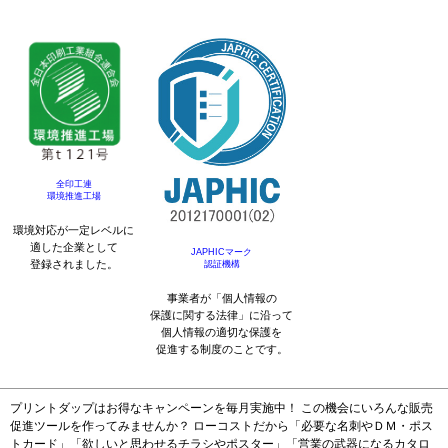
全印工連
環境推進工場
環境対応が一定レベルに
適した企業として
JAPHICマーク
登録されました。
認証機構
事業者が「個人情報の
保護に関する法律」に沿って
個人情報の適切な保護を
促進する制度のことです。
プリントダップはお得なキャンペーンを毎月実施中！ この機会にいろんな販売
促進ツールを作ってみませんか？ ローコストだから「必要な名刺やＤＭ・ポス
トカード」「欲しいと思わせるチラシやポスター」「営業の武器になるカタロ