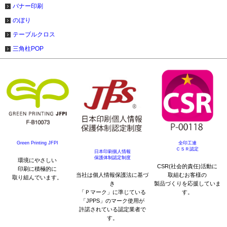
バナー印刷
のぼり
テーブルクロス
三角柱POP
Green Printing JFPI
全印工連
ＣＳＲ認定
日本印刷個人情報
保護体制認定制度
環境にやさしい
CSR(社会的責任)活動に
印刷に積極的に
当社は個人情報保護法に基づ
取組むお客様の
取り組んでいます。
き
製品づくりを応援していま
「Ｐマーク」に準じている
す。
「JPPS」のマーク使用が
許諾されている認定業者で
す。