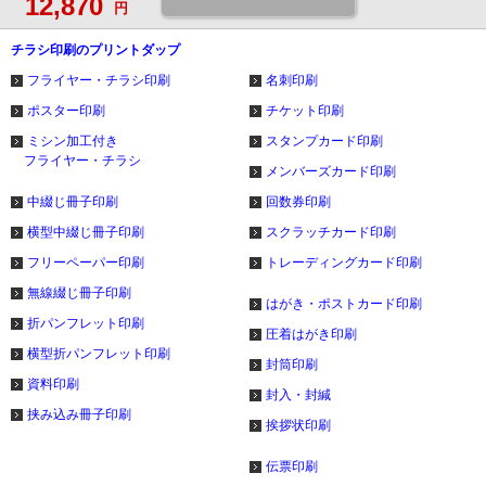
12,870
円
チラシ印刷のプリントダップ
フライヤー・チラシ印刷
名刺印刷
ポスター印刷
チケット印刷
ミシン加工付き
スタンプカード印刷
フライヤー・チラシ
メンバーズカード印刷
中綴じ冊子印刷
回数券印刷
横型中綴じ冊子印刷
スクラッチカード印刷
フリーペーパー印刷
トレーディングカード印刷
無線綴じ冊子印刷
はがき・ポストカード印刷
折パンフレット印刷
圧着はがき印刷
横型折パンフレット印刷
封筒印刷
資料印刷
封入・封緘
挟み込み冊子印刷
挨拶状印刷
伝票印刷