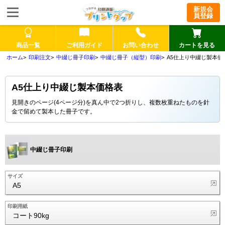
新規会
員登録
商品一覧
ご利用ガイド
お問い合わせ
カートを見る
印刷注文
中綴じ冊子印刷
中綴じ冊子（縦型）印刷
A5仕上り中綴じ製本価
A5仕上り中綴じ製本価格表
見開きのページ(4ページ分)を真ん中で2つ折りし、複数枚重ねたものを針
金で留めて製本した冊子です。
中綴じ冊子印刷
サイズ
A5
印刷用紙
コート90kg