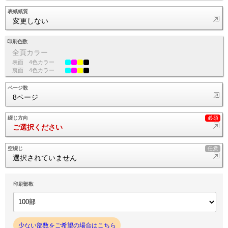
表紙紙質
変更しない
印刷色数
全頁カラー
表面
4色カラー
裏面
4色カラー
ページ数
8ページ
綴じ方向
ご選択ください
空綴じ
選択されていません
印刷部数
少ない部数をご希望の場合はこちら