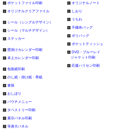
ポケットファイル印刷
オリジナルノート
オリジナルクリアファイル
しおり
うちわ
シール（シングルデザイン）
不織布バッグ
シール（マルチデザイン）
ポリバッグ
ステッカー
ポケットティッシュ
壁掛けカレンダー印刷
DVD・ブルーレイ
ジャケット印刷
卓上カレンダー印刷
応援ハリセン印刷
包装紙印刷
のし紙・掛け紙・帯紙
箸袋
おしぼり
パウチメニュー
タペストリー印刷
展示パネル印刷
等身大パネル