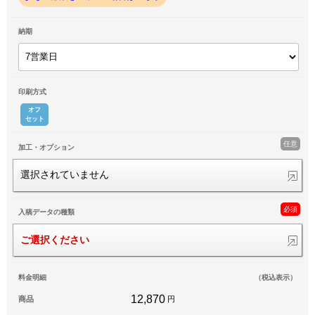
納期
印刷方式
オフ
セット
任意
加工・オプション
選択されていません
必須
入稿データの種類
ご選択ください
料金明細
（税込表示）
12,870
商品
円