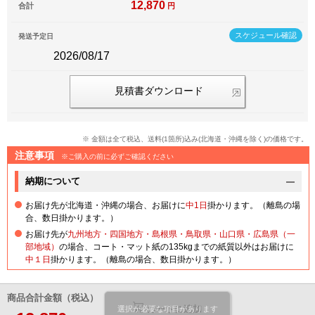
12,870
合計
円
スケジュール確認
発送予定日
2026/08/17
見積書ダウンロード
※ 金額は全て税込、送料(1箇所)込み(北海道・沖縄を除く)の価格です。
注意事項
※ご購入の前に必ずご確認ください
納期について
お届け先が北海道・沖縄の場合、お届けに
中1日
掛かります。（離島の場
合、数日掛かります。）
お届け先が
九州地方・四国地方・島根県・鳥取県・山口県・広島県（一
部地域）
の場合、コート・マット紙の135kgまでの紙質以外はお届けに
中１日
掛かります。（離島の場合、数日掛かります。）
商品合計金額（税込）
カートに追加
選択が必要な項目があります