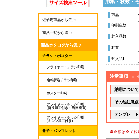
用紙・枚数・
商品
短納期商品から選ぶ
印刷色数
商品一覧から選ぶ
封入品数
商品カタログから選ぶ
材質
チラシ・ポスター
封入品1
フライヤー・チラシ印刷
注意事項
※ご
輪転折込チラシ印刷
納期について
ポスター印刷
その他注意点
フライヤー・チラシ印刷
(折り加工付き・当日発送)
テンプレート
フライヤー・チラシ印刷
(ミシン加工付き)
冊子・パンフレット
※
金額は全て税