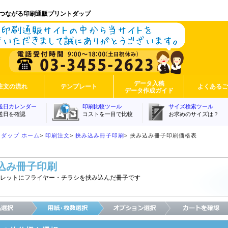
つながる印刷通販プリントダップ
データ入稿
注文の流れ
テンプレート
よくある
データ作成ガイド
送日カレンダー
印刷比較ツール
サイズ検索ツール
送日を確認
コストを一目で比較
お求めのサイズは？
ダップ ホーム
>
印刷注文
>
挟み込み冊子印刷
>
挟み込み冊子印刷価格表
込み冊子印刷
レットにフライヤー・チラシを挟み込んだ冊子です