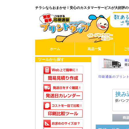
チラシならおまかせ！安心のカスタマーサービスが大好評の
ホーム
商品一覧
ご
ツールから探す
発
発
印刷通販のプリント
挟み
折パンフ