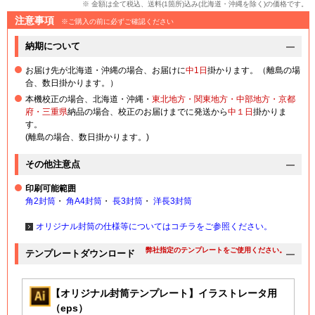
※ 金額は全て税込、送料(1箇所)込み(北海道・沖縄を除く)の価格です。
注意事項
※ご購入の前に必ずご確認ください
納期について
お届け先が北海道・沖縄の場合、お届けに
中1日
掛かります。（離島の場
合、数日掛かります。）
本機校正の場合、北海道・沖縄・
東北地方・関東地方・中部地方・京都
府・三重県
納品の場合、校正のお届けまでに発送から
中１日
掛かりま
す。
(離島の場合、数日掛かります。)
その他注意点
印刷可能範囲
角2封筒
・
角A4封筒
・
長3封筒
・
洋長3封筒
オリジナル封筒の仕様等についてはコチラをご参照ください。
弊社指定のテンプレートをご使用ください。
テンプレートダウンロード
【オリジナル封筒テンプレート】イラストレータ用
（eps）