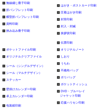
無線綴じ冊子印刷
はがき・ポストカード印刷
折パンフレット印刷
圧着はがき印刷
横型折パンフレット印刷
封筒印刷
資料印刷
封入・封緘
挟み込み冊子印刷
挨拶状印刷
伝票印刷
ポケットファイル印刷
オリジナルノート
オリジナルクリアファイル
しおり
うちわ
シール（シングルデザイン）
不織布バッグ
シール（マルチデザイン）
ポリバッグ
ステッカー
ポケットティッシュ
壁掛けカレンダー印刷
DVD・ブルーレイ
ジャケット印刷
卓上カレンダー印刷
応援ハリセン印刷
包装紙印刷