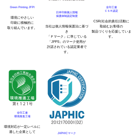
Green Printing JFPI
全印工連
ＣＳＲ認定
日本印刷個人情報
保護体制認定制度
環境にやさしい
CSR(社会的責任)活動に
印刷に積極的に
当社は個人情報保護法に基づ
取組むお客様の
取り組んでいます。
き
製品づくりを応援していま
「Ｐマーク」に準じている
す。
「JPPS」のマーク使用が
許諾されている認定業者で
す。
全印工連
環境推進工場
環境対応が一定レベルに
適した企業として
JAPHICマーク