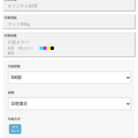
オリジナル封筒
印刷用紙
マット90kg
印刷色数
片面カラー
表面
4色カラー
裏面
-
印刷部数
納期
印刷方式
オフ
セット