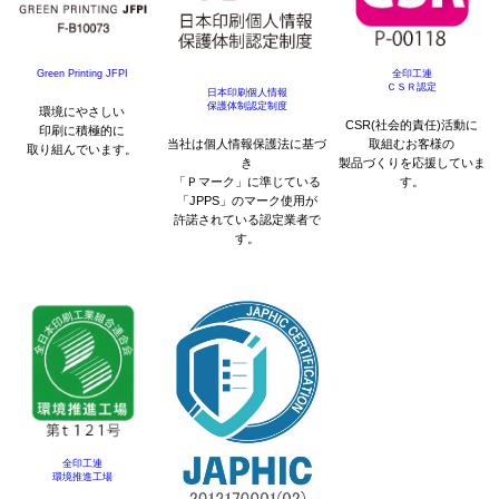
Green Printing JFPI
全印工連
ＣＳＲ認定
日本印刷個人情報
保護体制認定制度
環境にやさしい
CSR(社会的責任)活動に
印刷に積極的に
当社は個人情報保護法に基づ
取組むお客様の
取り組んでいます。
き
製品づくりを応援していま
「Ｐマーク」に準じている
す。
「JPPS」のマーク使用が
許諾されている認定業者で
す。
全印工連
環境推進工場