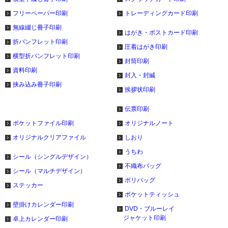
フリーペーパー印刷
トレーディングカード印刷
無線綴じ冊子印刷
はがき・ポストカード印刷
折パンフレット印刷
圧着はがき印刷
横型折パンフレット印刷
封筒印刷
資料印刷
封入・封緘
挟み込み冊子印刷
挨拶状印刷
伝票印刷
ポケットファイル印刷
オリジナルノート
オリジナルクリアファイル
しおり
うちわ
シール（シングルデザイン）
不織布バッグ
シール（マルチデザイン）
ポリバッグ
ステッカー
ポケットティッシュ
壁掛けカレンダー印刷
DVD・ブルーレイ
ジャケット印刷
卓上カレンダー印刷