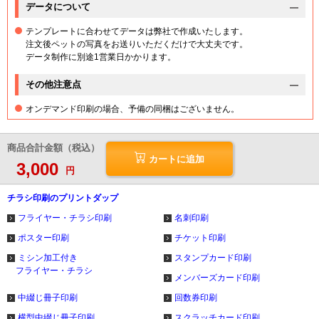
データについて
テンプレートに合わせてデータは弊社で作成いたします。
注文後ペットの写真をお送りいただくだけで大丈夫です。
データ制作に別途1営業日かかります。
その他注意点
オンデマンド印刷の場合、予備の同梱はございません。
商品合計金額（税込）
カートに追加
3,000
円
チラシ印刷のプリントダップ
フライヤー・チラシ印刷
名刺印刷
ポスター印刷
チケット印刷
ミシン加工付き
スタンプカード印刷
フライヤー・チラシ
メンバーズカード印刷
中綴じ冊子印刷
回数券印刷
横型中綴じ冊子印刷
スクラッチカード印刷