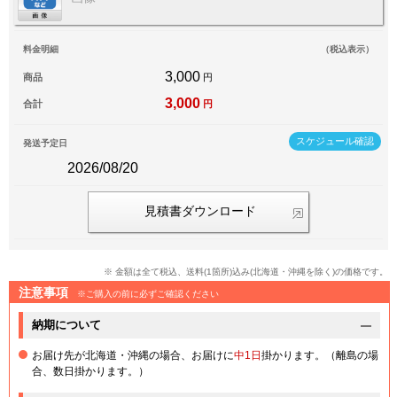
料金明細
（税込表示）
3,000
商品
円
3,000
合計
円
スケジュール確認
発送予定日
2026/08/20
見積書ダウンロード
※ 金額は全て税込、送料(1箇所)込み(北海道・沖縄を除く)の価格です。
注意事項
※ご購入の前に必ずご確認ください
納期について
お届け先が北海道・沖縄の場合、お届けに
中1日
掛かります。（離島の場
合、数日掛かります。）