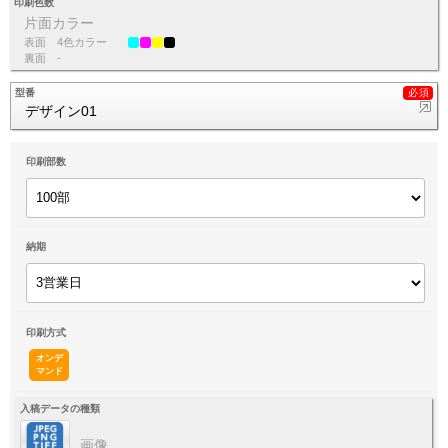
印刷色数
片面カラー
表面
4色カラー
裏面
-
型番
デザイン01
印刷部数
納期
印刷方式
オンデ
マンド
入稿データの種類
画像