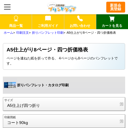
新規会
員登録
商品一覧
ご利用ガイド
お問い合わせ
カートを見る
印刷注文
折りパンフレット印刷
A5仕上がり8ページ・四つ折価格表
A5仕上がり8ページ・四つ折価格表
ページを連ねた紙を折って作る、 4ページから8ページのパンフレットで
す。
折りパンフレット・カタログ印刷
サイズ
A5仕上げ四つ折り
印刷用紙
コート90kg