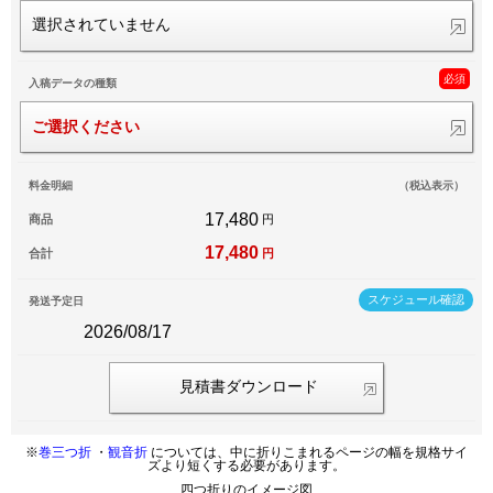
選択されていません
必須
入稿データの種類
ご選択ください
料金明細
（税込表示）
17,480
商品
円
17,480
合計
円
スケジュール確認
発送予定日
2026/08/17
見積書ダウンロード
※
巻三つ折
・
観音折
については、中に折りこまれるページの幅を規格サイ
ズより短くする必要があります。
四つ折りのイメージ図