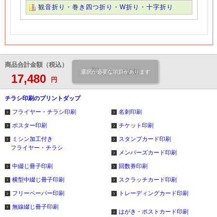
観音折り・巻き四つ折り・W折り・十字折り
商品合計金額（税込）
カートに追加
選択が必要な項目があります
17,480
円
チラシ印刷のプリントダップ
フライヤー・チラシ印刷
名刺印刷
ポスター印刷
チケット印刷
ミシン加工付き
スタンプカード印刷
フライヤー・チラシ
メンバーズカード印刷
中綴じ冊子印刷
回数券印刷
横型中綴じ冊子印刷
スクラッチカード印刷
フリーペーパー印刷
トレーディングカード印刷
無線綴じ冊子印刷
はがき・ポストカード印刷