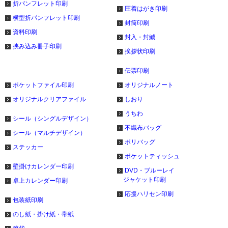
折パンフレット印刷
圧着はがき印刷
横型折パンフレット印刷
封筒印刷
資料印刷
封入・封緘
挟み込み冊子印刷
挨拶状印刷
伝票印刷
ポケットファイル印刷
オリジナルノート
オリジナルクリアファイル
しおり
うちわ
シール（シングルデザイン）
不織布バッグ
シール（マルチデザイン）
ポリバッグ
ステッカー
ポケットティッシュ
壁掛けカレンダー印刷
DVD・ブルーレイ
ジャケット印刷
卓上カレンダー印刷
応援ハリセン印刷
包装紙印刷
のし紙・掛け紙・帯紙