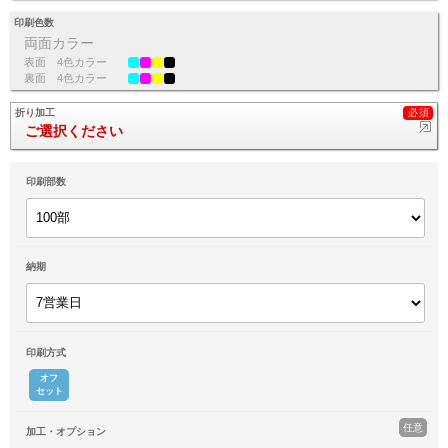
印刷色数
両面カラー
表面
4色カラー
裏面
4色カラー
折り加工
ご選択ください
印刷部数
納期
印刷方式
オフ
セット
任意
加工・オプション