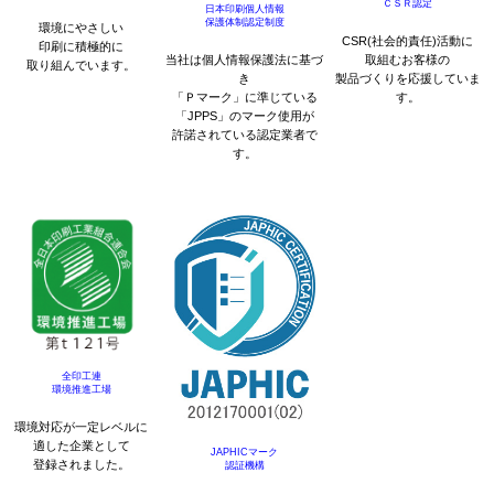
ＣＳＲ認定
日本印刷個人情報
保護体制認定制度
環境にやさしい
CSR(社会的責任)活動に
印刷に積極的に
当社は個人情報保護法に基づ
取組むお客様の
取り組んでいます。
き
製品づくりを応援していま
「Ｐマーク」に準じている
す。
「JPPS」のマーク使用が
許諾されている認定業者で
す。
全印工連
環境推進工場
環境対応が一定レベルに
適した企業として
JAPHICマーク
登録されました。
認証機構