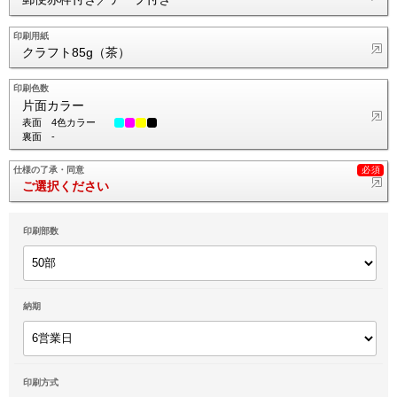
印刷用紙
クラフト85g（茶）
印刷色数
片面カラー
表面
4色カラー
裏面
-
仕様の了承・同意
ご選択ください
印刷部数
納期
印刷方式