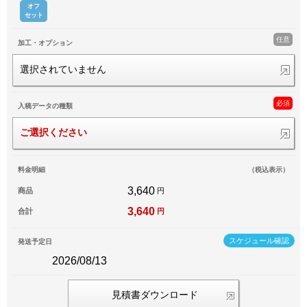
オフ
セット
任意
加工・オプション
選択されていません
必須
入稿データの種類
ご選択ください
料金明細
（税込表示）
3,640
商品
円
3,640
合計
円
スケジュール確認
発送予定日
2026/08/13
見積書ダウンロード