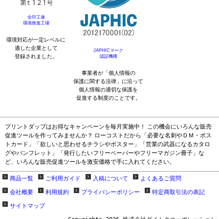
全印工連
環境推進工場
環境対応が一定レベルに
適した企業として
JAPHICマーク
登録されました。
認証機構
事業者が「個人情報の
保護に関する法律」に沿って
個人情報の適切な保護を
促進する制度のことです。
プリントダップはお得なキャンペーンを毎月実施中！ この機会にいろんな販売
促進ツールを作ってみませんか？ ローコストだから「必要な名刺やＤＭ・ポス
トカード」「欲しいと思わせるチラシやポスター」「営業の武器になるカタロ
グやパンフレット」「発行したいフリーペーパーやフリーマガジン冊子」な
ど、いろんな販売促進ツールを激安価格で手に入れてください。
商品一覧
ご利用ガイド
入稿について
よくあるご質問
会社概要
利用規約
プライバシーポリシー
特定商取引法の表記
サイトマップ