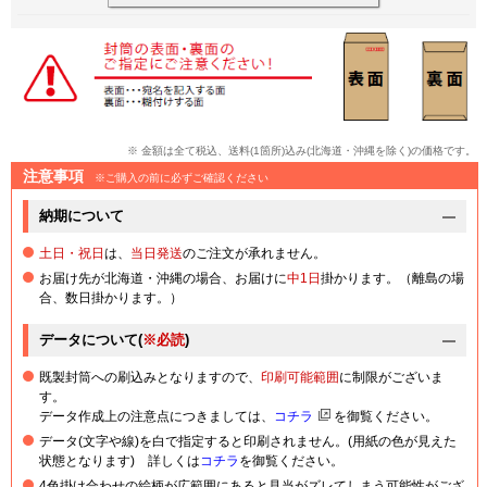
※ 金額は全て税込、送料(1箇所)込み(北海道・沖縄を除く)の価格です。
注意事項
※ご購入の前に必ずご確認ください
納期について
土日・祝日
は、
当日発送
のご注文が承れません。
お届け先が北海道・沖縄の場合、お届けに
中1日
掛かります。（離島の場
合、数日掛かります。）
データについて(
※必読
)
既製封筒への刷込みとなりますので、
印刷可能範囲
に制限がございま
す。
データ作成上の注意点につきましては、
コチラ
を御覧ください。
データ(文字や線)を白で指定すると印刷されません。(用紙の色が見えた
状態となります) 詳しくは
コチラ
を御覧ください。
4色掛け合わせの絵柄が広範囲にあると見当がズレてしまう可能性がござ