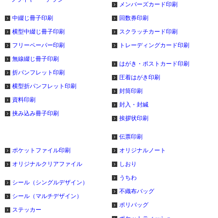
メンバーズカード印刷
中綴じ冊子印刷
回数券印刷
横型中綴じ冊子印刷
スクラッチカード印刷
フリーペーパー印刷
トレーディングカード印刷
無線綴じ冊子印刷
はがき・ポストカード印刷
折パンフレット印刷
圧着はがき印刷
横型折パンフレット印刷
封筒印刷
資料印刷
封入・封緘
挟み込み冊子印刷
挨拶状印刷
伝票印刷
ポケットファイル印刷
オリジナルノート
オリジナルクリアファイル
しおり
うちわ
シール（シングルデザイン）
不織布バッグ
シール（マルチデザイン）
ポリバッグ
ステッカー