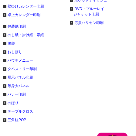
ポケットティッシュ
壁掛けカレンダー印刷
DVD・ブルーレイ
ジャケット印刷
卓上カレンダー印刷
応援ハリセン印刷
包装紙印刷
のし紙・掛け紙・帯紙
箸袋
おしぼり
パウチメニュー
タペストリー印刷
展示パネル印刷
等身大パネル
バナー印刷
のぼり
テーブルクロス
三角柱POP