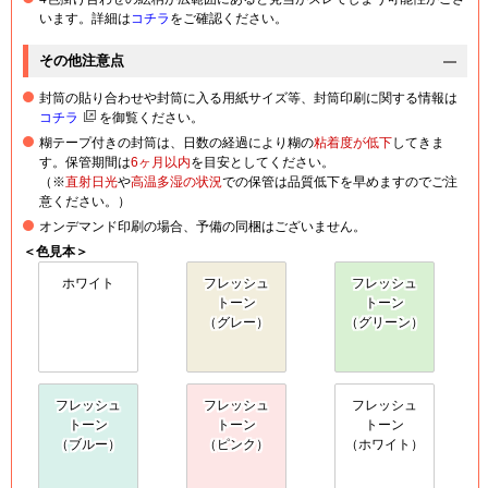
います。詳細は
コチラ
をご確認ください。
その他注意点
封筒の貼り合わせや封筒に入る用紙サイズ等、封筒印刷に関する情報は
コチラ
を御覧ください。
糊テープ付きの封筒は、日数の経過により糊の
粘着度が低下
してきま
す。保管期間は
6ヶ月以内
を目安としてください。
（※
直射日光
や
高温多湿の状況
での保管は品質低下を早めますのでご注
意ください。）
オンデマンド印刷の場合、予備の同梱はございません。
＜色見本＞
ホワイト
フレッシュ
フレッシュ
トーン
トーン
（グレー）
（グリーン）
フレッシュ
フレッシュ
フレッシュ
トーン
トーン
トーン
（ブルー）
（ピンク）
（ホワイト）