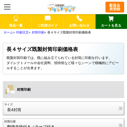
新規会
員登録
商品一覧
ご利用ガイド
お問い合わせ
カートを見る
印刷注文
封筒印刷
長４サイズ既製封筒印刷価格表
長４サイズ既製封筒印刷価格表
既製封筒印刷では、既に組み立てられている封筒に印刷を行います。
ダイレクトメールや会社資料、招待状など様々なシーンで積極的にアピー
ルすることが出来ます。
封筒印刷
サイズ
長4封筒
封筒仕様
郵便赤枠付き／テープ付き