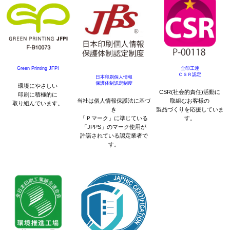
Green Printing JFPI
全印工連
ＣＳＲ認定
日本印刷個人情報
保護体制認定制度
環境にやさしい
CSR(社会的責任)活動に
印刷に積極的に
当社は個人情報保護法に基づ
取組むお客様の
取り組んでいます。
き
製品づくりを応援していま
「Ｐマーク」に準じている
す。
「JPPS」のマーク使用が
許諾されている認定業者で
す。