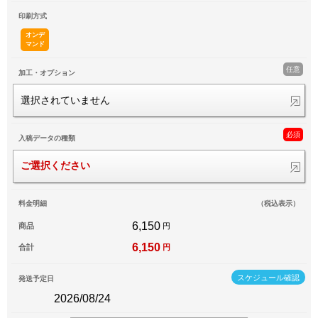
印刷方式
オンデ
マンド
任意
加工・オプション
選択されていません
必須
入稿データの種類
ご選択ください
料金明細
（税込表示）
6,150
商品
円
6,150
合計
円
スケジュール確認
発送予定日
2026/08/24