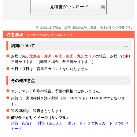
見積書ダウンロード
※ 金額は全て税込、送料(1箇所)込み(北海道・沖縄を除く)の価格です。
注意事項
※ご購入の前に必ずご確認ください
納期について
お届け先が
北海道・沖縄・
中国・四国・九州エリア
の場合、お届けに
中1
日
掛かります。（離島の場合、数日掛かります。）
土日・祝日は、営業日カウントをいたしません。
その他注意点
オンデマンド印刷の場合、予備の同梱はございません。
封筒は、郵便枠付き洋２封筒（白・SPケント）114×162mmとなりま
す。
宛名印刷は、縦書きとなります。
商品仕上がりイメージ（サンプル）
封筒（宛名）
・
封筒（差出人）
・
単カード
・
２つ折りカード
３つ折り
カード