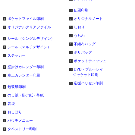
伝票印刷
ポケットファイル印刷
オリジナルノート
オリジナルクリアファイル
しおり
うちわ
シール（シングルデザイン）
不織布バッグ
シール（マルチデザイン）
ポリバッグ
ステッカー
ポケットティッシュ
壁掛けカレンダー印刷
DVD・ブルーレイ
ジャケット印刷
卓上カレンダー印刷
応援ハリセン印刷
包装紙印刷
のし紙・掛け紙・帯紙
箸袋
おしぼり
パウチメニュー
タペストリー印刷