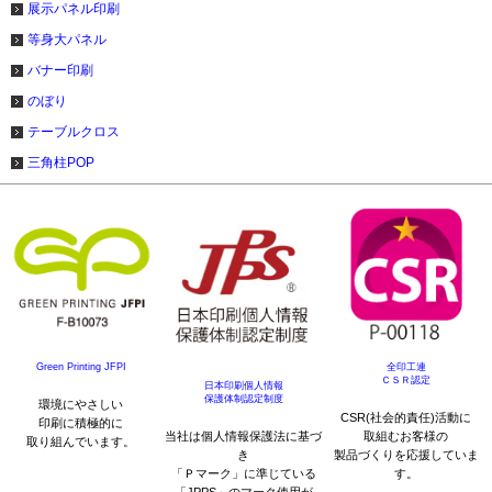
展示パネル印刷
等身大パネル
バナー印刷
のぼり
テーブルクロス
三角柱POP
Green Printing JFPI
全印工連
ＣＳＲ認定
日本印刷個人情報
保護体制認定制度
環境にやさしい
CSR(社会的責任)活動に
印刷に積極的に
当社は個人情報保護法に基づ
取組むお客様の
取り組んでいます。
き
製品づくりを応援していま
「Ｐマーク」に準じている
す。