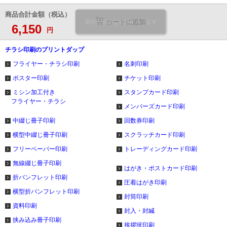
商品合計金額（税込）
カートに追加
選択が必要な項目があります
6,150
円
チラシ印刷のプリントダップ
フライヤー・チラシ印刷
名刺印刷
ポスター印刷
チケット印刷
ミシン加工付き
スタンプカード印刷
フライヤー・チラシ
メンバーズカード印刷
中綴じ冊子印刷
回数券印刷
横型中綴じ冊子印刷
スクラッチカード印刷
フリーペーパー印刷
トレーディングカード印刷
無線綴じ冊子印刷
はがき・ポストカード印刷
折パンフレット印刷
圧着はがき印刷
横型折パンフレット印刷
封筒印刷
資料印刷
封入・封緘
挟み込み冊子印刷
挨拶状印刷