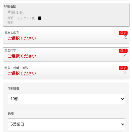
印刷色数
片面１色
表面
モノクロ1色
裏面
-
差出人印字
ご選択ください
宛名印字
ご選択ください
封入・封緘・差込
ご選択ください
印刷部数
納期