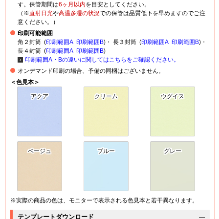
す。保管期間は
6ヶ月以内
を目安としてください。
（※
直射日光
や
高温多湿の状況
での保管は品質低下を早めますのでご注
意ください。）
印刷可能範囲
角２封筒 (
印刷範囲A
印刷範囲B
)・ 長３封筒 (
印刷範囲A
印刷範囲B
)・
長４封筒 (
印刷範囲A
印刷範囲B
)
印刷範囲A・Bの違いに関してはこちらをご確認ください。
オンデマンド印刷の場合、予備の同梱はございません。
＜色見本＞
アクア
クリーム
ウグイス
ベージュ
ブルー
グレー
※実際の商品の色は、モニターで表示される色見本と若干異なります。
テンプレートダウンロード