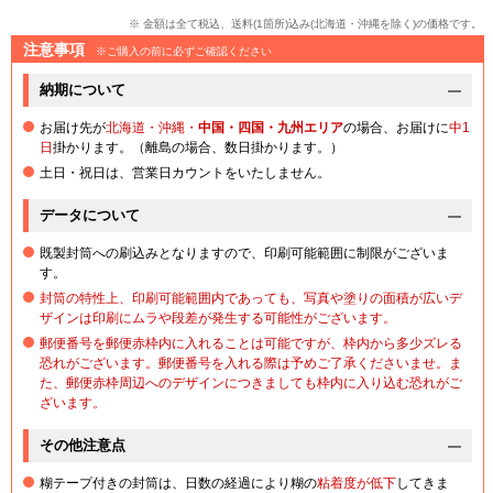
※ 金額は全て税込、送料(1箇所)込み(北海道・沖縄を除く)の価格です。
注意事項
※ご購入の前に必ずご確認ください
納期について
お届け先が
北海道・沖縄・
中国・四国・九州エリア
の場合、お届けに
中1
日
掛かります。（離島の場合、数日掛かります。）
土日・祝日は、営業日カウントをいたしません。
データについて
既製封筒への刷込みとなりますので、印刷可能範囲に制限がございま
す。
封筒の特性上、印刷可能範囲内であっても、写真や塗りの面積が広いデ
ザインは印刷にムラや段差が発生する可能性がございます。
郵便番号を郵便赤枠内に入れることは可能ですが、枠内から多少ズレる
恐れがございます。郵便番号を入れる際は予めご了承くださいませ。ま
た、郵便赤枠周辺へのデザインにつきましても枠内に入り込む恐れがご
ざいます。
その他注意点
糊テープ付きの封筒は、日数の経過により糊の
粘着度が低下
してきま