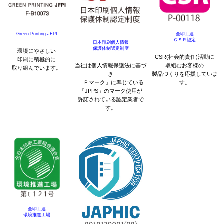
Green Printing JFPI
全印工連
ＣＳＲ認定
日本印刷個人情報
保護体制認定制度
環境にやさしい
CSR(社会的責任)活動に
印刷に積極的に
当社は個人情報保護法に基づ
取組むお客様の
取り組んでいます。
き
製品づくりを応援していま
「Ｐマーク」に準じている
す。
「JPPS」のマーク使用が
許諾されている認定業者で
す。
全印工連
環境推進工場