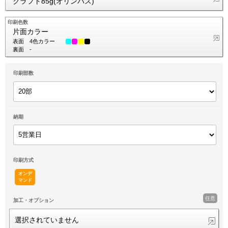
クラフト85g(オリンパス)
印刷色数
片面カラー
表面
4色カラー
裏面
-
印刷部数
納期
印刷方式
オンデ
マンド
任意
加工・オプション
選択されていません