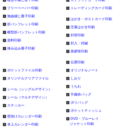
横型中綴じ冊子印刷
スクラッチカード印刷
フリーペーパー印刷
トレーディングカード印刷
無線綴じ冊子印刷
はがき・ポストカード印刷
折パンフレット印刷
圧着はがき印刷
横型折パンフレット印刷
封筒印刷
資料印刷
封入・封緘
挟み込み冊子印刷
挨拶状印刷
伝票印刷
ポケットファイル印刷
オリジナルノート
オリジナルクリアファイル
しおり
うちわ
シール（シングルデザイン）
不織布バッグ
シール（マルチデザイン）
ポリバッグ
ステッカー
ポケットティッシュ
壁掛けカレンダー印刷
DVD・ブルーレイ
ジャケット印刷
卓上カレンダー印刷