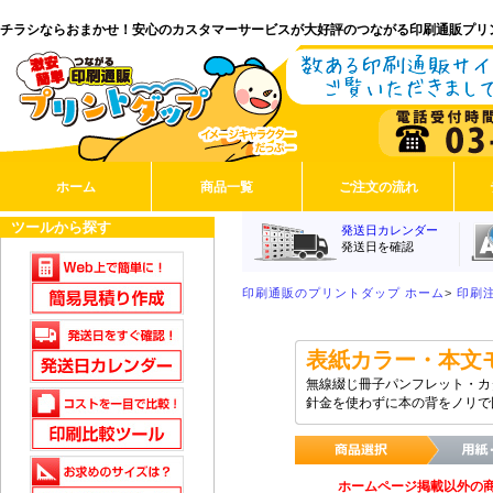
チラシならおまかせ！安心のカスタマーサービスが大好評のつながる印刷通販プリ
ホーム
商品一覧
ご注文の流れ
ツールから探す
発送日カレンダー
発送日を確認
印刷通販のプリントダップ ホーム
>
印刷
表紙カラー・本文
無線綴じ冊子パンフレット・カ
針金を使わずに本の背をノリで
ホームページ掲載以外の