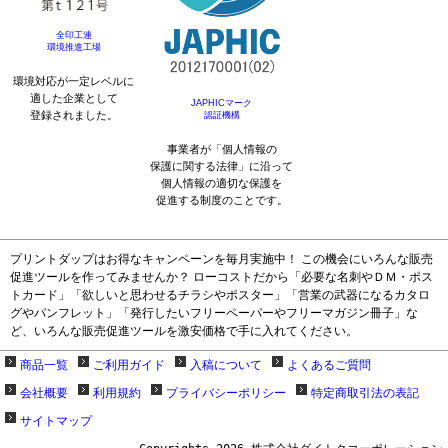
全印工連
環境推進工場
環境対応が一定レベルに
適した企業として
JAPHICマーク
登録されました。
認証機構
事業者が「個人情報の
保護に関する法律」に沿って
個人情報の適切な保護を
促進する制度のことです。
プリントダップはお得なキャンペーンを毎月実施中！ この機会にいろんな販売
促進ツールを作ってみませんか？ ローコストだから「必要な名刺やＤＭ・ポス
トカード」「欲しいと思わせるチラシやポスター」「営業の武器になるカタロ
グやパンフレット」「発行したいフリーペーパーやフリーマガジン冊子」な
ど、いろんな販売促進ツールを激安価格で手に入れてください。
商品一覧
ご利用ガイド
入稿について
よくあるご質問
会社概要
利用規約
プライバシーポリシー
特定商取引法の表記
サイトマップ