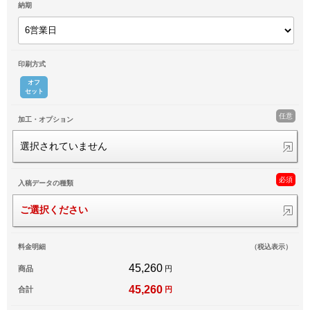
納期
印刷方式
オフ
セット
任意
加工・オプション
選択されていません
必須
入稿データの種類
ご選択ください
料金明細
（税込表示）
45,260
商品
円
45,260
合計
円