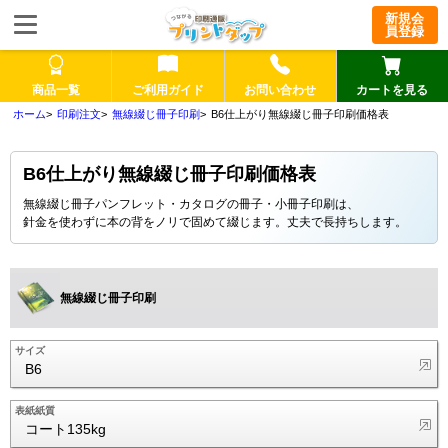
新規会
員登録
商品一覧
ご利用ガイド
お問い合わせ
カートを見る
印刷注文
無線綴じ冊子印刷
B6仕上がり無線綴じ冊子印刷価格表
B6仕上がり無線綴じ冊子印刷価格表
無線綴じ冊子パンフレット・カタログの冊子・小冊子印刷は、
針金を使わずに本の背をノリで固めて綴じます。丈夫で長持ちします。
無線綴じ冊子印刷
サイズ
B6
表紙紙質
コート135kg