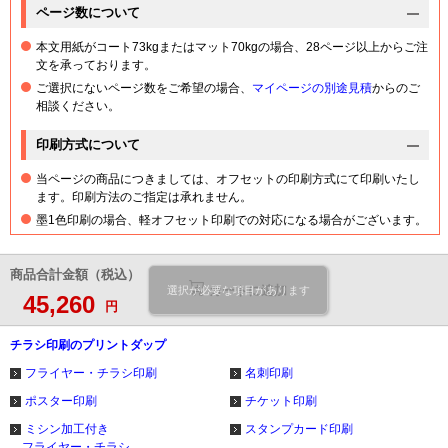
ページ数について
本文用紙がコート73kgまたはマット70kgの場合、28ページ以上からご注
文を承っております。
ご選択にないページ数をご希望の場合、
マイページの別途見積
からのご
相談ください。
印刷方式について
当ページの商品につきましては、オフセットの印刷方式にて印刷いたし
ます。印刷方法のご指定は承れません。
墨1色印刷の場合、軽オフセット印刷での対応になる場合がございます。
商品合計金額（税込）
カートに追加
選択が必要な項目があります
45,260
円
チラシ印刷のプリントダップ
フライヤー・チラシ印刷
名刺印刷
ポスター印刷
チケット印刷
ミシン加工付き
スタンプカード印刷
フライヤー・チラシ