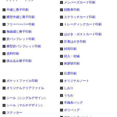
メンバーズカード印刷
中綴じ冊子印刷
回数券印刷
横型中綴じ冊子印刷
スクラッチカード印刷
フリーペーパー印刷
トレーディングカード印刷
無線綴じ冊子印刷
はがき・ポストカード印刷
折パンフレット印刷
圧着はがき印刷
横型折パンフレット印刷
封筒印刷
資料印刷
封入・封緘
挟み込み冊子印刷
挨拶状印刷
伝票印刷
ポケットファイル印刷
オリジナルノート
オリジナルクリアファイル
しおり
うちわ
シール（シングルデザイン）
不織布バッグ
シール（マルチデザイン）
ポリバッグ
ステッカー