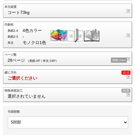
本文紙質
コート73kg
印刷色
4色カラー
表紙1-4
-
表紙2-3
モノクロ1色
本文
ページ数
28ページ
背幅:2mm
（表紙:4P / 本文:24P）
綴じ方向
ご選択ください
特殊表面加工
選択されていません
印刷部数