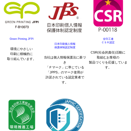
Green Printing JFPI
全印工連
ＣＳＲ認定
日本印刷個人情報
保護体制認定制度
環境にやさしい
CSR(社会的責任)活動に
印刷に積極的に
当社は個人情報保護法に基づ
取組むお客様の
取り組んでいます。
き
製品づくりを応援していま
「Ｐマーク」に準じている
す。
「JPPS」のマーク使用が
許諾されている認定業者で
す。