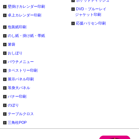
ポケットティッシュ
壁掛けカレンダー印刷
DVD・ブルーレイ
ジャケット印刷
卓上カレンダー印刷
応援ハリセン印刷
包装紙印刷
のし紙・掛け紙・帯紙
箸袋
おしぼり
パウチメニュー
タペストリー印刷
展示パネル印刷
等身大パネル
バナー印刷
のぼり
テーブルクロス
三角柱POP