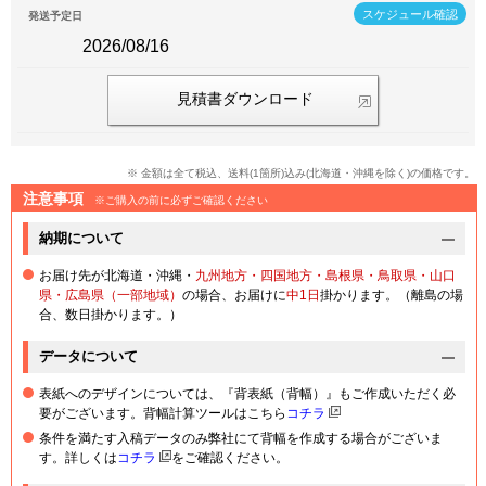
スケジュール確認
発送予定日
2026/08/16
見積書ダウンロード
※ 金額は全て税込、送料(1箇所)込み(北海道・沖縄を除く)の価格です。
注意事項
※ご購入の前に必ずご確認ください
納期について
お届け先が北海道・沖縄・
九州地方・四国地方・島根県・鳥取県・山口
県・広島県（一部地域）
の場合、お届けに
中1日
掛かります。（離島の場
合、数日掛かります。）
データについて
表紙へのデザインについては、『背表紙（背幅）』もご作成いただく必
要がございます。背幅計算ツールはこちら
コチラ
条件を満たす入稿データのみ弊社にて背幅を作成する場合がございま
す。詳しくは
コチラ
をご確認ください。