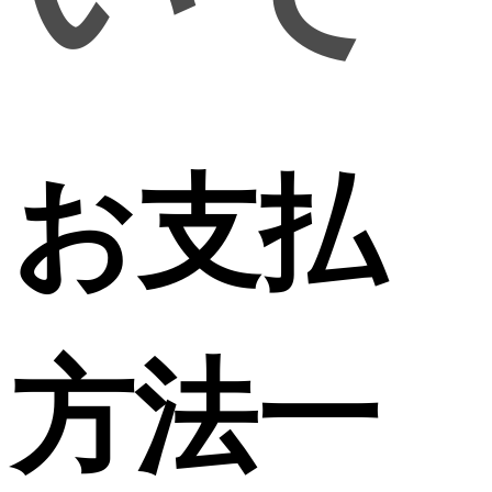
お支払
方法一