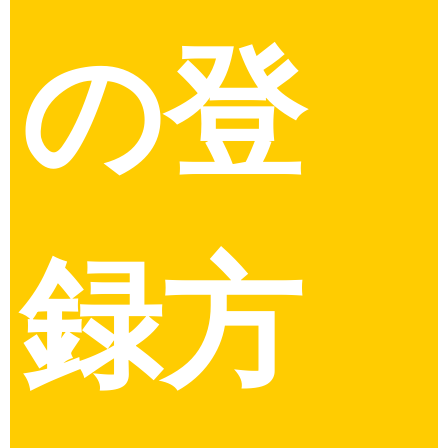
の登
録方