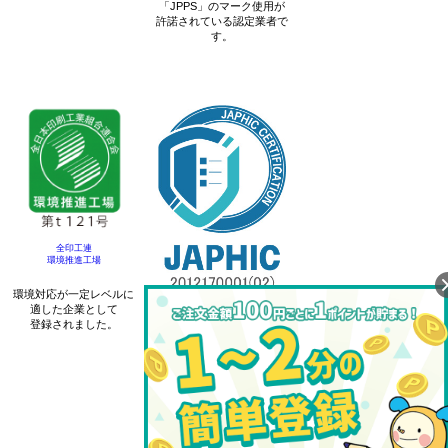
「JPPS」のマーク使用が
許諾されている認定業者で
す。
全印工連
環境推進工場
環境対応が一定レベルに
適した企業として
JAPHICマーク
登録されました。
認証機構
事業者が「個人情報の
保護に関する法律」に沿って
個人情報の適切な保護を
促進する制度のことです。