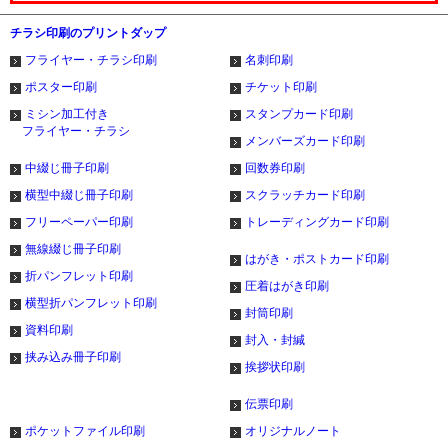
チラシ印刷のプリントダップ
フライヤー・チラシ印刷
名刺印刷
ポスター印刷
チケット印刷
ミシン加工付き
スタンプカード印刷
フライヤー・チラシ
メンバーズカード印刷
中綴じ冊子印刷
回数券印刷
横型中綴じ冊子印刷
スクラッチカード印刷
フリーペーパー印刷
トレーディングカード印刷
無線綴じ冊子印刷
はがき・ポストカード印刷
折パンフレット印刷
圧着はがき印刷
横型折パンフレット印刷
封筒印刷
資料印刷
封入・封緘
挟み込み冊子印刷
挨拶状印刷
伝票印刷
ポケットファイル印刷
オリジナルノート