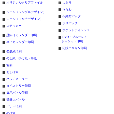
オリジナルクリアファイル
しおり
うちわ
シール（シングルデザイン）
不織布バッグ
シール（マルチデザイン）
ポリバッグ
ステッカー
ポケットティッシュ
壁掛けカレンダー印刷
DVD・ブルーレイ
ジャケット印刷
卓上カレンダー印刷
応援ハリセン印刷
包装紙印刷
のし紙・掛け紙・帯紙
箸袋
おしぼり
パウチメニュー
タペストリー印刷
展示パネル印刷
等身大パネル
バナー印刷
のぼり