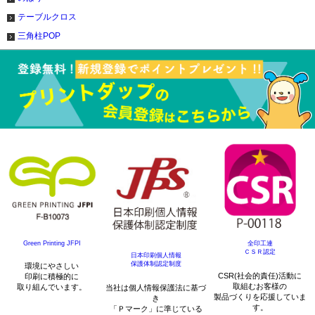
テーブルクロス
三角柱POP
Green Printing JFPI
全印工連
ＣＳＲ認定
日本印刷個人情報
保護体制認定制度
環境にやさしい
CSR(社会的責任)活動に
印刷に積極的に
取組むお客様の
取り組んでいます。
当社は個人情報保護法に基づ
製品づくりを応援していま
き
す。
「Ｐマーク」に準じている