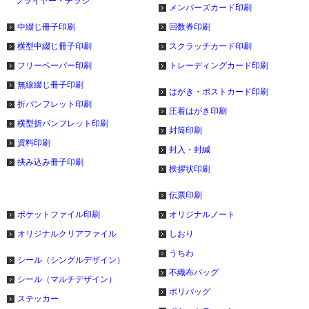
フライヤー・チラシ
メンバーズカード印刷
中綴じ冊子印刷
回数券印刷
横型中綴じ冊子印刷
スクラッチカード印刷
フリーペーパー印刷
トレーディングカード印刷
無線綴じ冊子印刷
はがき・ポストカード印刷
折パンフレット印刷
圧着はがき印刷
横型折パンフレット印刷
封筒印刷
資料印刷
封入・封緘
挟み込み冊子印刷
挨拶状印刷
伝票印刷
ポケットファイル印刷
オリジナルノート
オリジナルクリアファイル
しおり
うちわ
シール（シングルデザイン）
不織布バッグ
シール（マルチデザイン）
ポリバッグ
ステッカー