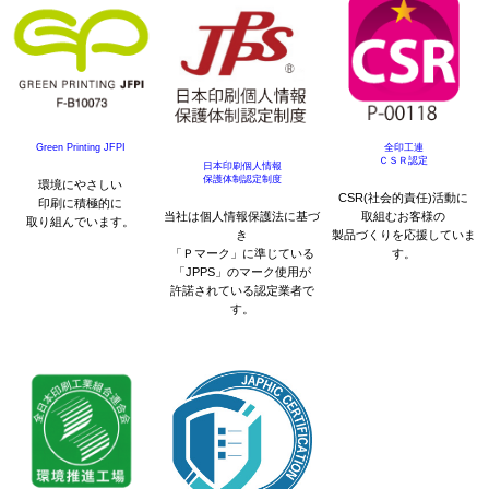
Green Printing JFPI
全印工連
ＣＳＲ認定
日本印刷個人情報
保護体制認定制度
環境にやさしい
CSR(社会的責任)活動に
印刷に積極的に
当社は個人情報保護法に基づ
取組むお客様の
取り組んでいます。
き
製品づくりを応援していま
「Ｐマーク」に準じている
す。
「JPPS」のマーク使用が
許諾されている認定業者で
す。