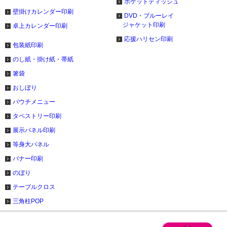
ポケットティッシュ
壁掛けカレンダー印刷
DVD・ブルーレイ
ジャケット印刷
卓上カレンダー印刷
応援ハリセン印刷
包装紙印刷
のし紙・掛け紙・帯紙
箸袋
おしぼり
パウチメニュー
タペストリー印刷
展示パネル印刷
等身大パネル
バナー印刷
のぼり
テーブルクロス
三角柱POP