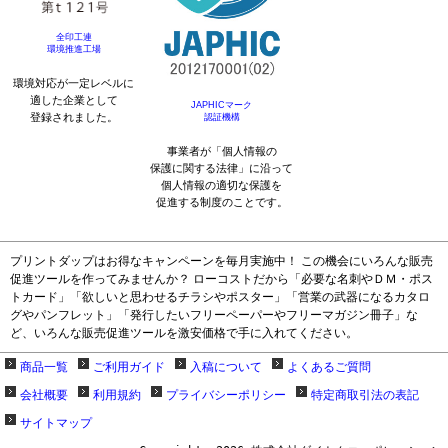
全印工連
環境推進工場
環境対応が一定レベルに
適した企業として
JAPHICマーク
登録されました。
認証機構
事業者が「個人情報の
保護に関する法律」に沿って
個人情報の適切な保護を
促進する制度のことです。
プリントダップはお得なキャンペーンを毎月実施中！ この機会にいろんな販売
促進ツールを作ってみませんか？ ローコストだから「必要な名刺やＤＭ・ポス
トカード」「欲しいと思わせるチラシやポスター」「営業の武器になるカタロ
グやパンフレット」「発行したいフリーペーパーやフリーマガジン冊子」な
ど、いろんな販売促進ツールを激安価格で手に入れてください。
商品一覧
ご利用ガイド
入稿について
よくあるご質問
会社概要
利用規約
プライバシーポリシー
特定商取引法の表記
サイトマップ