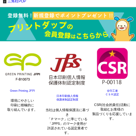
三角柱POP
Green Printing JFPI
全印工連
ＣＳＲ認定
日本印刷個人情報
保護体制認定制度
環境にやさしい
CSR(社会的責任)活動に
印刷に積極的に
取組むお客様の
取り組んでいます。
当社は個人情報保護法に基づ
製品づくりを応援していま
き
す。
「Ｐマーク」に準じている
「JPPS」のマーク使用が
許諾されている認定業者で
す。