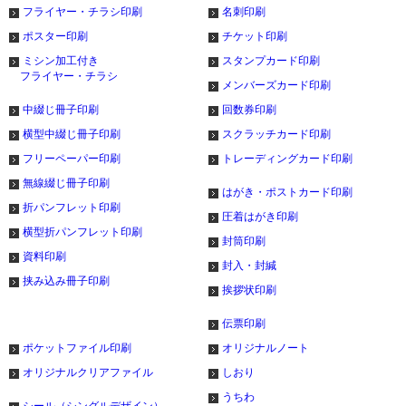
フライヤー・チラシ印刷
名刺印刷
ポスター印刷
チケット印刷
ミシン加工付き
スタンプカード印刷
フライヤー・チラシ
メンバーズカード印刷
中綴じ冊子印刷
回数券印刷
横型中綴じ冊子印刷
スクラッチカード印刷
フリーペーパー印刷
トレーディングカード印刷
無線綴じ冊子印刷
はがき・ポストカード印刷
折パンフレット印刷
圧着はがき印刷
横型折パンフレット印刷
封筒印刷
資料印刷
封入・封緘
挟み込み冊子印刷
挨拶状印刷
伝票印刷
ポケットファイル印刷
オリジナルノート
オリジナルクリアファイル
しおり
うちわ