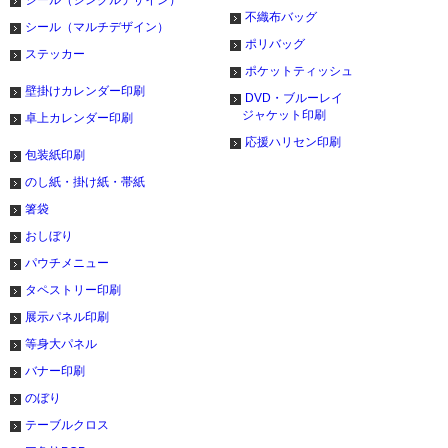
シール（シングルデザイン）
不織布バッグ
シール（マルチデザイン）
ポリバッグ
ステッカー
ポケットティッシュ
壁掛けカレンダー印刷
DVD・ブルーレイ
ジャケット印刷
卓上カレンダー印刷
応援ハリセン印刷
包装紙印刷
のし紙・掛け紙・帯紙
箸袋
おしぼり
パウチメニュー
タペストリー印刷
展示パネル印刷
等身大パネル
バナー印刷
のぼり
テーブルクロス