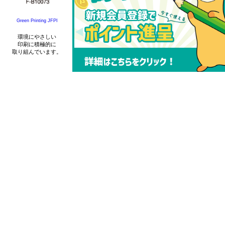
Green Printing JFPI
全印工連
ＣＳＲ認定
日本印刷個人情報
保護体制認定制度
環境にやさしい
CSR(社会的責任)活動に
印刷に積極的に
取組むお客様の
取り組んでいます。
当社は個人情報保護法に基づ
製品づくりを応援していま
き
す。
「Ｐマーク」に準じている
「JPPS」のマーク使用が
許諾されている認定業者で
す。
全印工連
環境推進工場
環境対応が一定レベルに