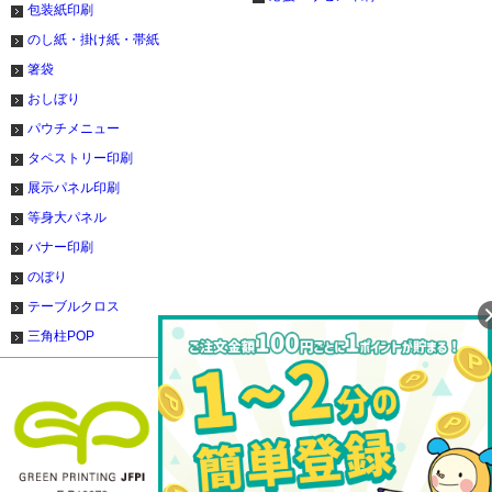
包装紙印刷
のし紙・掛け紙・帯紙
箸袋
おしぼり
パウチメニュー
タペストリー印刷
展示パネル印刷
等身大パネル
バナー印刷
のぼり
テーブルクロス
三角柱POP