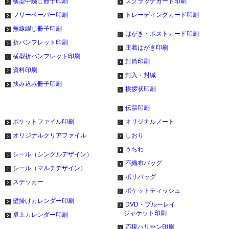
横型中綴じ冊子印刷
スクラッチカード印刷
フリーペーパー印刷
トレーディングカード印刷
無線綴じ冊子印刷
はがき・ポストカード印刷
折パンフレット印刷
圧着はがき印刷
横型折パンフレット印刷
封筒印刷
資料印刷
封入・封緘
挟み込み冊子印刷
挨拶状印刷
伝票印刷
ポケットファイル印刷
オリジナルノート
オリジナルクリアファイル
しおり
うちわ
シール（シングルデザイン）
不織布バッグ
シール（マルチデザイン）
ポリバッグ
ステッカー
ポケットティッシュ
壁掛けカレンダー印刷
DVD・ブルーレイ
ジャケット印刷
卓上カレンダー印刷
応援ハリセン印刷