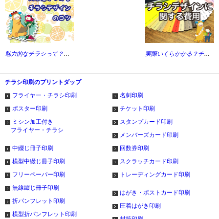
魅力的なチラシって？人を惹き付けるチラシを作るコツを徹底分析！
実際いくらかかる？チラシデザインに関する費用
チラシ印刷のプリントダップ
フライヤー・チラシ印刷
名刺印刷
ポスター印刷
チケット印刷
ミシン加工付き
スタンプカード印刷
フライヤー・チラシ
メンバーズカード印刷
中綴じ冊子印刷
回数券印刷
横型中綴じ冊子印刷
スクラッチカード印刷
フリーペーパー印刷
トレーディングカード印刷
無線綴じ冊子印刷
はがき・ポストカード印刷
折パンフレット印刷
圧着はがき印刷
横型折パンフレット印刷
封筒印刷