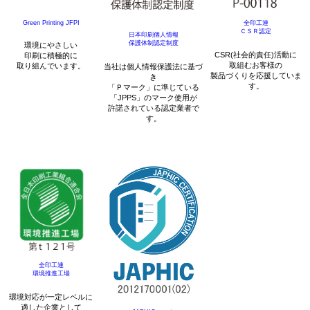
Green Printing JFPI
全印工連
ＣＳＲ認定
日本印刷個人情報
保護体制認定制度
環境にやさしい
CSR(社会的責任)活動に
印刷に積極的に
取組むお客様の
取り組んでいます。
当社は個人情報保護法に基づ
製品づくりを応援していま
き
す。
「Ｐマーク」に準じている
「JPPS」のマーク使用が
許諾されている認定業者で
す。
全印工連
環境推進工場
環境対応が一定レベルに
適した企業として