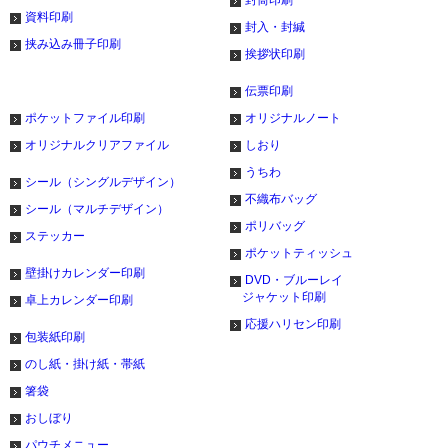
資料印刷
封入・封緘
挟み込み冊子印刷
挨拶状印刷
伝票印刷
ポケットファイル印刷
オリジナルノート
オリジナルクリアファイル
しおり
うちわ
シール（シングルデザイン）
不織布バッグ
シール（マルチデザイン）
ポリバッグ
ステッカー
ポケットティッシュ
壁掛けカレンダー印刷
DVD・ブルーレイ
ジャケット印刷
卓上カレンダー印刷
応援ハリセン印刷
包装紙印刷
のし紙・掛け紙・帯紙
箸袋
おしぼり
パウチメニュー