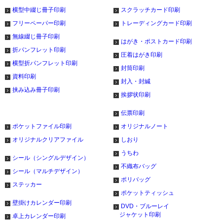
横型中綴じ冊子印刷
スクラッチカード印刷
フリーペーパー印刷
トレーディングカード印刷
無線綴じ冊子印刷
はがき・ポストカード印刷
折パンフレット印刷
圧着はがき印刷
横型折パンフレット印刷
封筒印刷
資料印刷
封入・封緘
挟み込み冊子印刷
挨拶状印刷
伝票印刷
ポケットファイル印刷
オリジナルノート
オリジナルクリアファイル
しおり
うちわ
シール（シングルデザイン）
不織布バッグ
シール（マルチデザイン）
ポリバッグ
ステッカー
ポケットティッシュ
壁掛けカレンダー印刷
DVD・ブルーレイ
ジャケット印刷
卓上カレンダー印刷