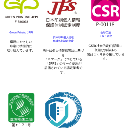
Green Printing JFPI
全印工連
ＣＳＲ認定
日本印刷個人情報
保護体制認定制度
環境にやさしい
CSR(社会的責任)活動に
印刷に積極的に
取組むお客様の
取り組んでいます。
当社は個人情報保護法に基づ
製品づくりを応援していま
き
す。
「Ｐマーク」に準じている
「JPPS」のマーク使用が
許諾されている認定業者で
す。