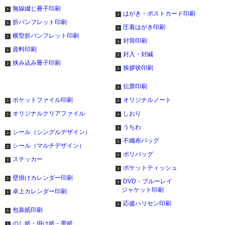
無線綴じ冊子印刷
はがき・ポストカード印刷
折パンフレット印刷
圧着はがき印刷
横型折パンフレット印刷
封筒印刷
資料印刷
封入・封緘
挟み込み冊子印刷
挨拶状印刷
伝票印刷
ポケットファイル印刷
オリジナルノート
オリジナルクリアファイル
しおり
うちわ
シール（シングルデザイン）
不織布バッグ
シール（マルチデザイン）
ポリバッグ
ステッカー
ポケットティッシュ
壁掛けカレンダー印刷
DVD・ブルーレイ
ジャケット印刷
卓上カレンダー印刷
応援ハリセン印刷
包装紙印刷
のし紙・掛け紙・帯紙