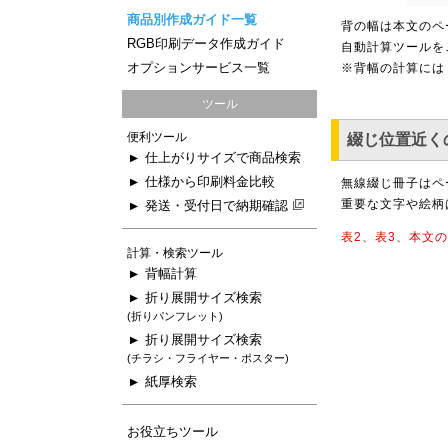
商品別作成ガイド一覧
背の幅は本文のペ
RGB印刷データ作成ガイド
自動計算ツールを
オプションサービス一覧
※背幅の計算には
ツール
便利ツール
綴じ位置近く
仕上がりサイズで商品検索
仕様から印刷料金比較
無線綴じ冊子はペ
重要な文字や絵柄
発送・受付日で納期確認
表2、表3、本文
計算・検索ツール
背幅計算
折り展開サイズ検索
(折りパンフレット)
折り展開サイズ検索
(チラシ・フライヤー・ポスター)
紙厚検索
お役立ちツール