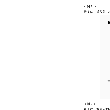
＜例１＞
表１に「塗り足し
＜例２＞
表１に「背景が白