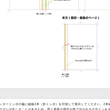
ンタートンボの脇に縦線2本（折トンボ）を付加して指示してください。2本
のズレが生じることがあるため、背と表紙の境目が色で分かれるデザインを