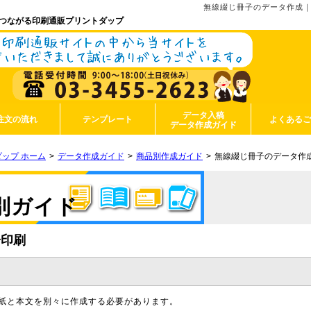
無線綴じ冊子のデータ作成
つながる印刷通販プリントダップ
データ入稿
注文の流れ
テンプレート
よくある
データ作成ガイド
ップ ホーム
データ作成ガイド
商品別作成ガイド
無線綴じ冊子のデータ作
別ガイド
特性や注意点を解説。
子印刷
紙と本文を別々に作成する必要があります。