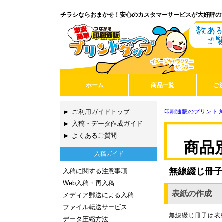
チラシならおまかせ！安心のカスタマーサービスが大好評の
ホーム
商品一覧
ご
印刷通販のプリントダ
ご利用ガイドトップ
入稿・データ作成ガイド
よくあるご質問
商品
入稿ガイド
それぞれの
無線綴じ冊
入稿に関する注意事項
Web入稿・再入稿
表紙の作成
メディア郵送による入稿
ファイル転送サービス
無線綴じ冊子は表
データ圧縮方法