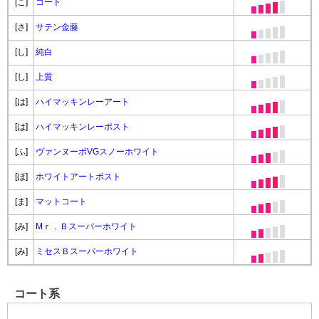
[こ]
コート
[さ]
サテン金藤
[し]
純白
[し]
上質
[は]
ハイマッキンレーアート
[は]
ハイマッキンレーポスト
[ふ]
ヴァンヌーボVGスノーホワイト
[ほ]
ホワイトアートポスト
[ま]
マットコート
[み]
Mｒ．Ｂスーパーホワイト
[み]
ミセスＢスーパーホワイト
コート系