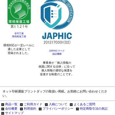
全印工連
環境推進工場
環境対応が一定レベルに
適した企業として
JAPHICマーク
登録されました。
認証機構
事業者が「個人情報の
保護に関する法律」に沿って
個人情報の適切な保護を
促進する制度のことです。
ネット印刷通販プリントダップの取扱い用紙。お気軽にお問い合わせくださ
い。
商品一覧
ご利用ガイド
入稿について
よくあるご質問
会社概要
利用規約
プライバシーポリシー
特定商取引法の表記
サイトマップ