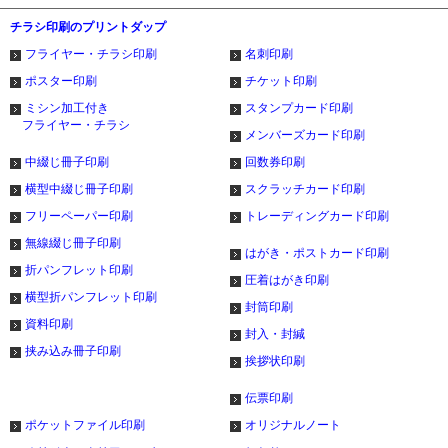
チラシ印刷のプリントダップ
フライヤー・チラシ印刷
名刺印刷
ポスター印刷
チケット印刷
ミシン加工付き
スタンプカード印刷
フライヤー・チラシ
メンバーズカード印刷
中綴じ冊子印刷
回数券印刷
横型中綴じ冊子印刷
スクラッチカード印刷
フリーペーパー印刷
トレーディングカード印刷
無線綴じ冊子印刷
はがき・ポストカード印刷
折パンフレット印刷
圧着はがき印刷
横型折パンフレット印刷
封筒印刷
資料印刷
封入・封緘
挟み込み冊子印刷
挨拶状印刷
伝票印刷
ポケットファイル印刷
オリジナルノート