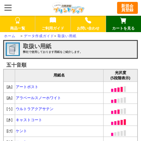
新規会
員登録
商品一覧
ご利用ガイド
お問い合わせ
カートを見る
>
データ作成ガイド
>
取扱い用紙
取扱い用紙
弊社で使用しております用紙をご紹介します。
五十音順
光沢度
用紙名
(5段階表示)
[あ]
アートポスト
[あ]
アラベールスノーホワイト
[う]
ウルトラアクアサテン
[き]
キャストコート
[け]
ケント