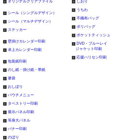
オリジナルクリアファイル
しおり
うちわ
シール（シングルデザイン）
不織布バッグ
シール（マルチデザイン）
ポリバッグ
ステッカー
ポケットティッシュ
壁掛けカレンダー印刷
DVD・ブルーレイ
ジャケット印刷
卓上カレンダー印刷
応援ハリセン印刷
包装紙印刷
のし紙・掛け紙・帯紙
箸袋
おしぼり
パウチメニュー
タペストリー印刷
展示パネル印刷
等身大パネル
バナー印刷
のぼり