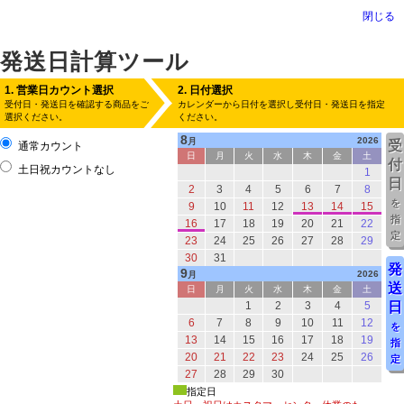
閉じる
発送日計算ツール
1. 営業日カウント選択
2. 日付選択
受付日・発送日を確認する商品をご
カレンダーから日付を選択し受付日・発送日を指定
選択ください。
ください。
8
2026
月
受
通常カウント
日
月
火
水
木
金
土
付
土日祝カウントなし
1
日
2
3
4
5
6
7
8
を
9
10
11
12
13
14
15
指
16
17
18
19
20
21
22
定
23
24
25
26
27
28
29
30
31
発
9
2026
月
送
日
月
火
水
木
金
土
1
2
3
4
5
日
6
7
8
9
10
11
12
を
13
14
15
16
17
18
19
指
20
21
22
23
24
25
26
定
27
28
29
30
指定日