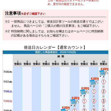
土日・祝日はカスタマーセンター休業のた
め、受付日の指定できません。
注意事項
※必ずご確認下さい
一部商品につきましては、発送日計算ツールの発送日通りではござい
ません。 商品ページの「ご購入の際の注意事項」をご確認下さい。
特別納期に関しましては、お知らせ欄またはホームページに特別納期
の記載がある場合はそちらをご確認下さい。
発送日カレンダー【通常カウント】
指定した商品発送日 2026/7/26(日)
納 期
1
2
3
4
5
6
7
8
9
10
営業日
営業日
営業日
営業日
営業日
営業日
営業日
営業日
営業日
営業日
7/16
(木)
7/17
(金)
7/18
(土)
7/19
(日)
7/20
(月)