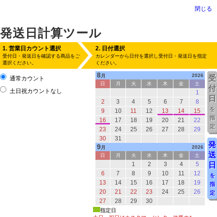
閉じる
発送日計算ツール
1. 営業日カウント選択
2. 日付選択
受付日・発送日を確認する商品をご
カレンダーから日付を選択し受付日・発送日を指定
選択ください。
ください。
8
2026
月
受
通常カウント
日
月
火
水
木
金
土
付
土日祝カウントなし
1
日
2
3
4
5
6
7
8
を
9
10
11
12
13
14
15
指
16
17
18
19
20
21
22
定
23
24
25
26
27
28
29
30
31
発
9
2026
月
送
日
月
火
水
木
金
土
1
2
3
4
5
日
6
7
8
9
10
11
12
を
13
14
15
16
17
18
19
指
20
21
22
23
24
25
26
定
27
28
29
30
指定日