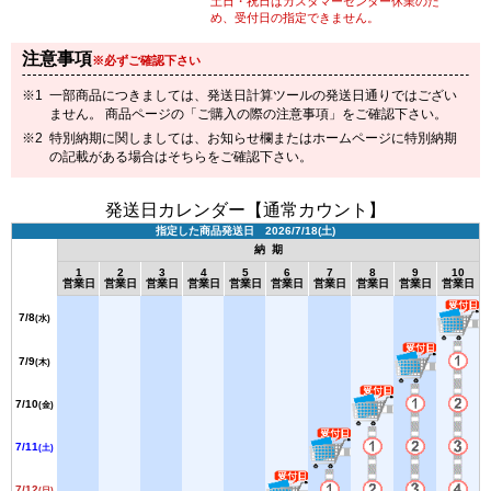
土日・祝日はカスタマーセンター休業のた
め、受付日の指定できません。
注意事項
※必ずご確認下さい
一部商品につきましては、発送日計算ツールの発送日通りではござい
ません。 商品ページの「ご購入の際の注意事項」をご確認下さい。
特別納期に関しましては、お知らせ欄またはホームページに特別納期
の記載がある場合はそちらをご確認下さい。
発送日カレンダー【通常カウント】
指定した商品発送日 2026/7/18(土)
納 期
1
2
3
4
5
6
7
8
9
10
営業日
営業日
営業日
営業日
営業日
営業日
営業日
営業日
営業日
営業日
7/8
(水)
7/9
(木)
7/10
(金)
7/11
(土)
7/12
(日)