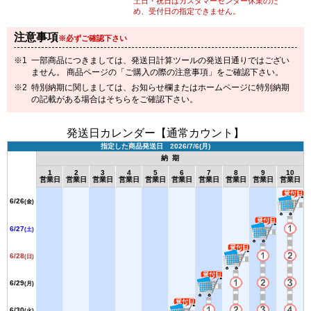
土日・祝日はカスタマーセンター休業のた
め、受付日の指定できません。
注意事項
※必ずご確認下さい
一部商品につきましては、発送日計算ツールの発送日通りではござい
ません。 商品ページの「ご購入の際の注意事項」をご確認下さい。
特別納期に関しましては、お知らせ欄またはホームページに特別納期
の記載がある場合はそちらをご確認下さい。
発送日カレンダー【通常カウント】
指定した商品発送日 2026/7/6(月)
納 期
1
2
3
4
5
6
7
8
9
10
営業日
営業日
営業日
営業日
営業日
営業日
営業日
営業日
営業日
営業日
6/26
(金)
6/27
(土)
6/28
(日)
6/29
(月)
6/30
(火)