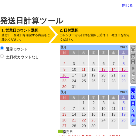
閉じる
発送日計算ツール
1. 営業日カウント選択
2. 日付選択
受付日・発送日を確認する商品をご
カレンダーから日付を選択し受付日・発送日を指定
選択ください。
ください。
8
2026
月
受
通常カウント
日
月
火
水
木
金
土
付
土日祝カウントなし
1
日
2
3
4
5
6
7
8
を
9
10
11
12
13
14
15
指
16
17
18
19
20
21
22
定
23
24
25
26
27
28
29
30
31
発
9
2026
月
送
日
月
火
水
木
金
土
1
2
3
4
5
日
6
7
8
9
10
11
12
を
13
14
15
16
17
18
19
指
20
21
22
23
24
25
26
定
27
28
29
30
指定日