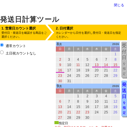
閉じる
発送日計算ツール
1. 営業日カウント選択
2. 日付選択
受付日・発送日を確認する商品をご
カレンダーから日付を選択し受付日・発送日を指定
選択ください。
ください。
8
2026
月
受
通常カウント
日
月
火
水
木
金
土
付
土日祝カウントなし
1
日
2
3
4
5
6
7
8
を
9
10
11
12
13
14
15
指
16
17
18
19
20
21
22
定
23
24
25
26
27
28
29
30
31
発
9
2026
月
送
日
月
火
水
木
金
土
1
2
3
4
5
日
6
7
8
9
10
11
12
を
13
14
15
16
17
18
19
指
20
21
22
23
24
25
26
定
27
28
29
30
指定日