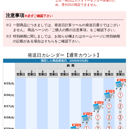
土日・祝日はカスタマーセンター休業のた
め、受付日の指定できません。
注意事項
※必ずご確認下さい
一部商品につきましては、発送日計算ツールの発送日通りではござい
ません。 商品ページの「ご購入の際の注意事項」をご確認下さい。
特別納期に関しましては、お知らせ欄またはホームページに特別納期
の記載がある場合はそちらをご確認下さい。
発送日カレンダー【通常カウント】
指定した商品発送日 2026/6/25(木)
納 期
1
2
3
4
5
6
7
8
9
10
営業日
営業日
営業日
営業日
営業日
営業日
営業日
営業日
営業日
営業日
6/15
(月)
6/16
(火)
6/17
(水)
6/18
(木)
6/19
(金)