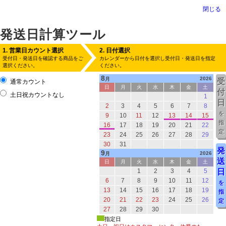
閉じる
発送日計算ツール
1. 営業日カウント選択
2. 日付選択
受付日・発送日を確認する商品をご
カレンダーから日付を選択し受付日・発送日を指定
選択ください。
ください。
8
2026
月
受
通常カウント
日
月
火
水
木
金
土
付
土日祝カウントなし
1
日
2
3
4
5
6
7
8
を
9
10
11
12
13
14
15
指
16
17
18
19
20
21
22
定
23
24
25
26
27
28
29
30
31
発
9
2026
月
送
日
月
火
水
木
金
土
1
2
3
4
5
日
6
7
8
9
10
11
12
を
13
14
15
16
17
18
19
指
20
21
22
23
24
25
26
定
27
28
29
30
指定日