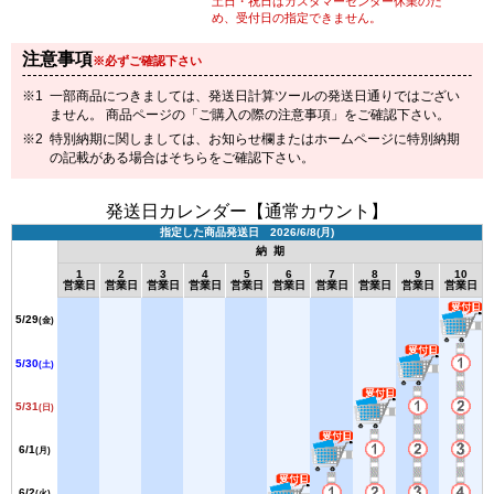
土日・祝日はカスタマーセンター休業のた
め、受付日の指定できません。
注意事項
※必ずご確認下さい
一部商品につきましては、発送日計算ツールの発送日通りではござい
ません。 商品ページの「ご購入の際の注意事項」をご確認下さい。
特別納期に関しましては、お知らせ欄またはホームページに特別納期
の記載がある場合はそちらをご確認下さい。
発送日カレンダー【通常カウント】
指定した商品発送日 2026/6/8(月)
納 期
1
2
3
4
5
6
7
8
9
10
営業日
営業日
営業日
営業日
営業日
営業日
営業日
営業日
営業日
営業日
5/29
(金)
5/30
(土)
5/31
(日)
6/1
(月)
6/2
(火)