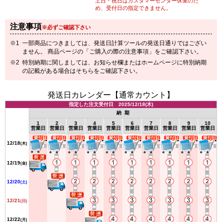
土日・祝日はカスタマーセンター休業のた
め、受付日の指定できません。
注意事項
※必ずご確認下さい
一部商品につきましては、発送日計算ツールの発送日通りではござい
ません。 商品ページの「ご購入の際の注意事項」をご確認下さい。
特別納期に関しましては、お知らせ欄またはホームページに特別納期
の記載がある場合はそちらをご確認下さい。
発送日カレンダー【通常カウント】
指定した注文受付日 2025/12/18(木)
納 期
1
2
3
4
5
6
7
8
9
10
営業日
営業日
営業日
営業日
営業日
営業日
営業日
営業日
営業日
営業日
12/18
(木)
12/19
(金)
12/20
(土)
12/21
(日)
12/22
(月)