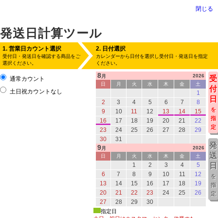
閉じる
発送日計算ツール
1. 営業日カウント選択
2. 日付選択
受付日・発送日を確認する商品をご
カレンダーから日付を選択し受付日・発送日を指定
選択ください。
ください。
8
2026
月
受
通常カウント
日
月
火
水
木
金
土
付
土日祝カウントなし
1
日
2
3
4
5
6
7
8
を
9
10
11
12
13
14
15
指
16
17
18
19
20
21
22
定
23
24
25
26
27
28
29
30
31
発
9
2026
月
送
日
月
火
水
木
金
土
1
2
3
4
5
日
6
7
8
9
10
11
12
を
13
14
15
16
17
18
19
指
20
21
22
23
24
25
26
定
27
28
29
30
指定日