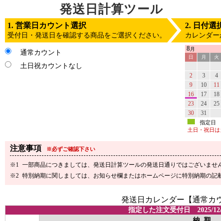
発送日計算ツール
1. 営業日カウント選択
2. 日付選
受付日・発送日を確認する商品をご選択ください。
カレンダー
8
月
通常カウント
日
月
火
土日祝カウントなし
2
3
4
9
10
11
16
17
18
23
24
25
30
31
指定日
土日・祝日は
注意事項
※必ずご確認下さい
一部商品につきましては、発送日計算ツールの発送日通りではございませ
特別納期に関しましては、お知らせ欄またはホームページに特別納期の記
発送日カレンダー【通常カ
指定した注文受付日 2025/12/
納 期