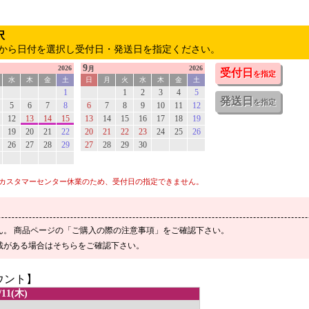
択
から日付を選択し受付日・発送日を指定ください。
9
2026
2026
月
受付日
を指定
水
木
金
土
日
月
火
水
木
金
土
1
1
2
3
4
5
発送日
を指定
5
6
7
8
6
7
8
9
10
11
12
12
13
14
15
13
14
15
16
17
18
19
19
20
21
22
20
21
22
23
24
25
26
26
27
28
29
27
28
29
30
カスタマーセンター休業のため、受付日の指定できません。
ん。 商品ページの「ご購入の際の注意事項」をご確認下さい。
載がある場合はそちらをご確認下さい。
ウント】
11(木)